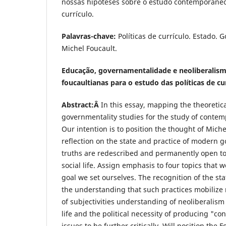
nossas hipóteses sobre o estudo contemporâneo 
currículo.
Palavras-chave:
Políticas de currículo. Estado.
Michel Foucault.
Educação, governamentalidade e neoliberalism
foucaultianas para o estudo das políticas de cu
Abstract:Â
In this essay, mapping the theoretica
governmentality studies for the study of contem
Our intention is to position the thought of Michel
reflection on the state and practice of modern 
truths are redescribed and permanently open to
social life. Assign emphasis to four topics that w
goal we set ourselves. The recognition of the stat
the understanding that such practices mobiliz
of subjectivities understanding of neoliberalis
life and the political necessity of producing "c
issues to be further critically. Will position the 