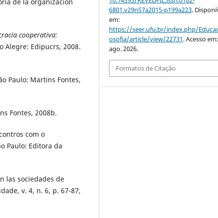
10.14393/REVEDFIL.issn.0102-
oria de la organización
6801.v29n57a2015-p199a223
. Disponí
em:
https://seer.ufu.br/index.php/Educac
racia cooperativa:
osofia/article/view/22731
. Acesso em
o Alegre: Edipucrs, 2008.
ago. 2026.
Formatos de Citação
São Paulo: Martins Fontes,
ins Fontes, 2008b.
ncontros com o
o Paulo: Editora da
n las sociedades de
cidade, v. 4, n. 6, p. 67-87,