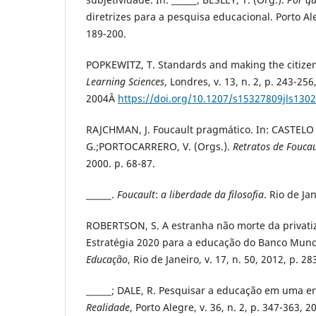
diretrizes para a pesquisa educacional. Porto Al
189-200.
POPKEWITZ, T. Standards and making the citizen
Learning Sciences
, Londres, v. 13, n. 2, p. 243-256
2004Â
https://doi.org/10.1207/s15327809jls1302
RAJCHMAN, J. Foucault pragmático. In: CASTEL
G.;PORTOCARRERO, V. (Orgs.).
Retratos de Foucau
2000. p. 68-87.
______.
Foucault
:
a liberdade da filosofia
. Rio de Ja
ROBERTSON, S. A estranha não morte da privatiz
Estratégia 2020 para a educação do Banco Mund
Educação
, Rio de Janeiro, v. 17, n. 50, 2012, p. 28
______; DALE, R. Pesquisar a educação em uma er
Realidade
, Porto Alegre, v. 36, n. 2, p. 347-363, 2