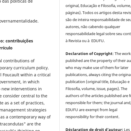
das políticas de
original, Educação e Filosofia, volume,
páginas). Todos os artigos desta revi
são de inteira responsabilidade de se
 Governamentalidade.
autores, não cabendo qualquer
responsabilidade legal sobre seu con
o: contribuições
à Revista ou à EDUFU.
rrículo
Declaration of Copyright
: The work
l contributions of
published are the property of their au
porary curriculum policy.
who may make use of them for later
 Foucault within a critical
publications, always citing the origina
government, in which
publication (original title, Educação e
 new interventions in
Filosofia, volume, issue, pages). The
e consider central to the
authors of the articles published are f
e as a set of practices,
responsible for them; the journal and
e management strategies
EDUFU are exempt from legal
m as a contemporary way of
responsibility for their content.
ontracondutas" are the
Déclaration de droit d’auteur:
Les
Foucault's thinking on