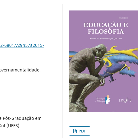
102-6801.v29n57a2015-
 Governamentalidade.
de Pós-Graduação em
ul (UFFS).
PDF