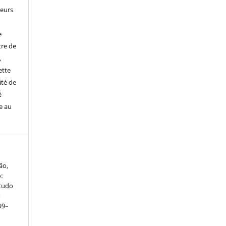
leurs
e
tre de
,
ette
ité de
é
e au
ão,
:
studo
e
199–