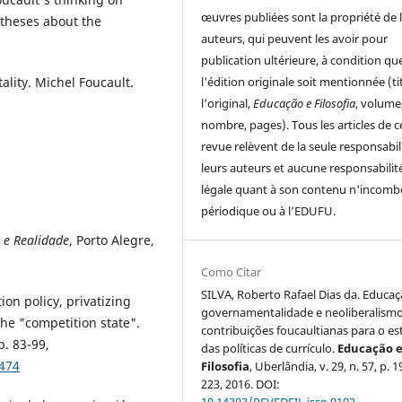
œuvres publiées sont la propriété de 
otheses about the
auteurs, qui peuvent les avoir pour
publication ultérieure, à condition qu
ality. Michel Foucault.
l'édition originale soit mentionnée (ti
l'original,
Educação e Filosofia
, volume
nombre, pages). Tous les articles de c
revue relèvent de la seule responsabil
leurs auteurs et aucune responsabilit
légale quant à son contenu n'incomb
périodique ou à l’EDUFU.
 e Realidade
, Porto Alegre,
Como Citar
SILVA, Roberto Rafael Dias da. Educaç
ion policy, privatizing
governamentalidade e neoliberalismo
he "competition state".
contribuições foucaultianas para o e
 p. 83-99,
das políticas de currículo.
Educação 
9474
Filosofia
, Uberlândia, v. 29, n. 57, p. 
223, 2016. DOI: