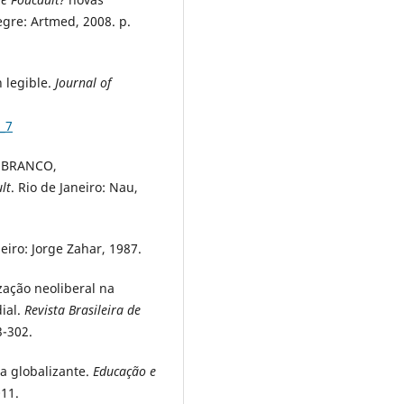
egre: Artmed, 2008. p.
 legible.
Journal of
,
_7
O BRANCO,
lt
. Rio de Janeiro: Nau,
neiro: Jorge Zahar, 1987.
ação neoliberal na
ial.
Revista Brasileira de
3-302.
a globalizante.
Educação e
011.