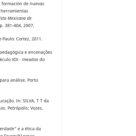
a, formación de nuevas
: herramientas
ista Mexicana de
 p. 381-404, 2007,
o Paulo: Cortez, 2011.
pedagógica e encenações
 século XIX - meados do
 para análise. Porto
cação. In: SILVA, T T da
os. Petrópolis: Vozes,
erdade" e a ética da
ue Foucault?
novas