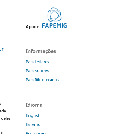
Apoio:
jun.
Informações
Para Leitores
Para Autores
Para Bibliotecários
s
Idioma
dade
English
 deles
Español
ulo
Português