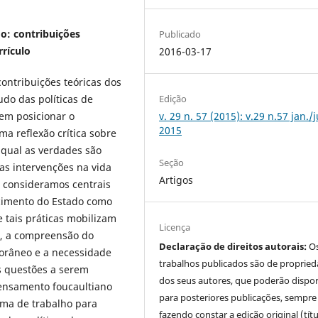
o: contribuições
Publicado
rrículo
2016-03-17
ntribuições teóricas dos
do das políticas de
Edição
em posicionar o
v. 29 n. 57 (2015): v.29 n.57 jan./
2015
a reflexão crítica sobre
 qual as verdades são
Seção
s intervenções na vida
Artigos
e consideramos centrais
cimento do Estado como
 tais práticas mobilizam
Licença
s, a compreensão do
Declaração de direitos autorais:
O
orâneo e a necessidade
trabalhos publicados são de proprie
s questões a serem
dos seus autores, que poderão dispor
ensamento foucaultiano
para posteriores publicações, sempre
ma de trabalho para
fazendo constar a edição original (tít