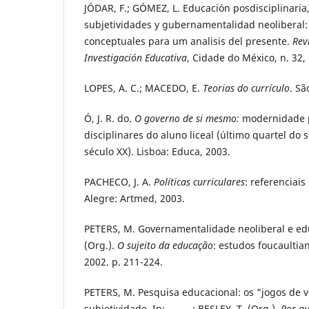
JÓDAR, F.; GÓMEZ, L. Educación posdisciplinari
subjetividades y gubernamentalidad neoliberal
conceptuales para um analisis del presente.
Rev
Investigación Educativa
, Cidade do México, n. 32,
LOPES, A. C.; MACEDO, E.
Teorias do currículo
. Sã
Ó, J. R. do.
O governo de si mesmo:
modernidade 
disciplinares do aluno liceal (último quartel do
século XX). Lisboa: Educa, 2003.
PACHECO, J. A.
Políticas curriculares
: referenciais
Alegre: Artmed, 2003.
PETERS, M. Governamentalidade neoliberal e edu
(Org.).
O sujeito da educação
: estudos foucaultian
2002. p. 211-224.
PETERS, M. Pesquisa educacional: os "jogos de v
subjetividade. In: ______; BESLEY, T. (Org.).
Por q