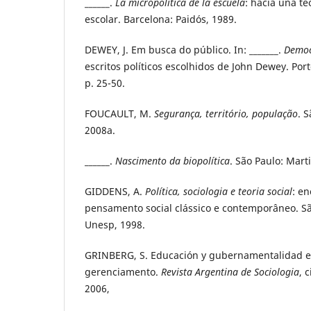
______.
La micropolítica de la escuela
: hacia una te
escolar. Barcelona: Paidós, 1989.
DEWEY, J. Em busca do público. In: _______.
Democ
escritos políticos escolhidos de John Dewey. Port
p. 25-50.
FOUCAULT, M.
Segurança, território, população
. 
2008a.
______.
Nascimento da biopolítica
. São Paulo: Mart
GIDDENS, A.
Política, sociologia e teoria social
: e
pensamento social clássico e contemporâneo. Sã
Unesp, 1998.
GRINBERG, S. Educación y gubernamentalidad e
gerenciamento.
Revista Argentina de Sociologia
, 
2006,