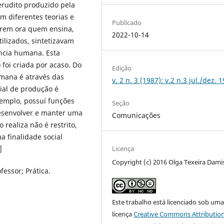
 erudito produzido pela
 diferentes teorias e
Publicado
arem ora quem ensina,
2022-10-14
ilizados, sintetizavam
ncia humana. Esta
foi criada por acaso. Do
Edição
umana é através das
v. 2 n. 3 (1987): v.2 n.3 jul./dez. 
cial de produção é
exemplo, possuí funções
Seção
desenvolver e manter uma
Comunicações
 realiza não é restrito,
a finalidade social
]
Licença
Copyright (c) 2016 Olga Texeira Dami
essor; Prática.
Este trabalho está licenciado sob um
licença
Creative Commons Attribution