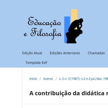
Edição Atual
Edições Anteriores
Chamadas
Template EeF
Início
/
Acervo
/
v. 2 n. 3 (1987): v.2 n.3 jul./dez. 19
A contribuição da didática