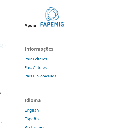
Apoio:
1987
Informações
Para Leitores
Para Autores
Para Bibliotecários
s
Idioma
English
a
Español
-
Português