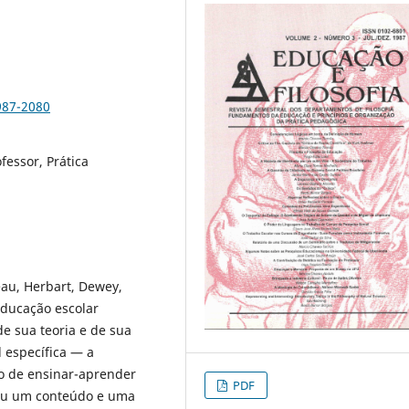
987-2080
fessor, Prática
au, Herbart, Dewey,
 educação escolar
e sua teoria e de sua
l específica — a
o de ensinar-aprender
PDF
zou um conteúdo e uma