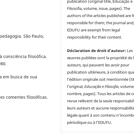
publication (original title, Educação e
Filosofia, volume, issue, pages). The
authors of the articles published are f
responsible for them; the journal and
EDUFU are exempt from legal
pedagogia. São Paulo,
responsibility for their content.
Déclaration de droit d’auteur:
Les
consciência filosófica.
œuvres publiées sont la propriété de 
980.
auteurs, qui peuvent les avoir pour
publication ultérieure, à condition qu
na em busca de sua
l'édition originale soit mentionnée (ti
l'original,
Educação e Filosofia
, volume
nombre, pages). Tous les articles de c
s comentes filosóficas.
revue relèvent de la seule responsabil
leurs auteurs et aucune responsabilit
légale quant à son contenu n'incomb
périodique ou à l’EDUFU.