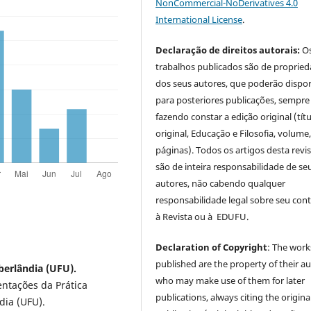
NonCommercial-NoDerivatives 4.0
International License
.
Declaração de direitos autorais:
O
trabalhos publicados são de proprie
dos seus autores, que poderão dispor
para posteriores publicações, sempre
fazendo constar a edição original (tít
original, Educação e Filosofia, volume,
páginas). Todos os artigos desta revi
são de inteira responsabilidade de se
autores, não cabendo qualquer
responsabilidade legal sobre seu con
à Revista ou à EDUFU.
Declaration of Copyright
: The work
published are the property of their au
berlândia (UFU).
who may make use of them for later
entações da Prática
publications, always citing the origina
dia (UFU).