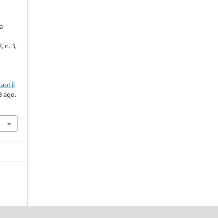
a
, n. 3,
aoFil
8 ago.