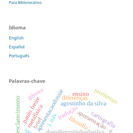
Para Bibliotecários
Idioma
English
Español
Português
Palavras-chave
gênero
problemas
apresentacaodossie
ensino
diferenças
paulo freire
esclarecimento
agostinho da silva
metafísica
tradução
apresentação
cartografia
j. nav.
filosofia
brief
dossiêagostinhodasilva