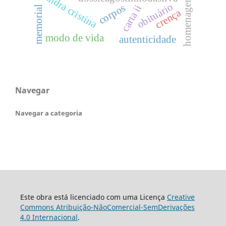
sandra cristina
homenagem
obituário
corpos
carta ii
memorial
crença
modo de vida
autenticidade
Navegar
Navegar a categoria
Este obra está licenciado com uma Licença
Creative
Commons Atribuição-NãoComercial-SemDerivações
4.0 Internacional
.