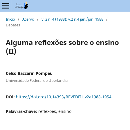
Início
/
Acervo
/
v. 2 n. 4 (1988): v.2 n.4 jan./jun. 1988
/
Debates
Alguma reflexões sobre o ensino
(II)
Celso Baccarin Pompeu
Universidade Federal de Uberlandia
DOI:
https://doi.org/10.14393/REVEDFIL.v2a1988-1954
Palavras-chave:
reflexões, ensino