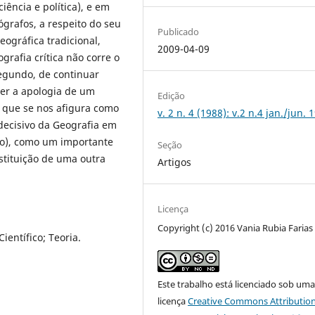
iência e política), e em
grafos, a respeito do seu
Publicado
ográfica tradicional,
2009-04-09
rafia crítica não corre o
segundo, de continuar
zer a apologia de um
Edição
o que se nos afigura como
v. 2 n. 4 (1988): v.2 n.4 jan./jun. 
decisivo da Geografia em
to), como um importante
Seção
tituição de uma outra
Artigos
Licença
Copyright (c) 2016 Vania Rubia Farias
ientífico; Teoria.
Este trabalho está licenciado sob um
licença
Creative Commons Attribution