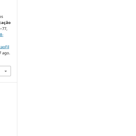
os
cação
1–77,
8-
aoFil
7 ago.