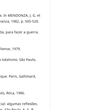
a. In MENDONZA, J. G. et
lianza, 1982, p. 505-520.
a, para fazer a guerra.
liense, 1979.
 totalismo. São Paulo,
que. Paris, Gallimard,
lo, Ática, 1986.
cial: algumas reflexões.
. São Paulo, A. G. B.,