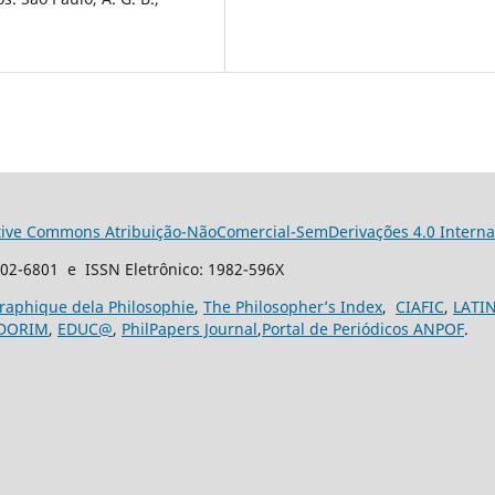
tive Commons Atribuição-NãoComercial-SemDerivações 4.0 Interna
102-6801 e ISSN Eletrônico: 1982-596X
graphique dela Philosophie
,
The Philosopher’s Index
,
CIAFIC
,
LATI
DORIM
,
EDUC@
,
PhilPapers Journal
,
Portal de Periódicos ANPOF
.