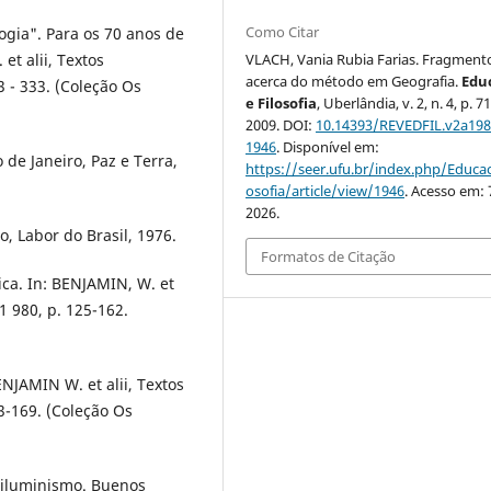
Como Citar
ogia". Para os 70 anos de
VLACH, Vania Rubia Farias. Fragment
et alii, Textos
acerca do método em Geografia.
Edu
3 - 333. (Coleção Os
e Filosofia
, Uberlândia, v. 2, n. 4, p. 7
2009. DOI:
10.14393/REVEDFIL.v2a198
1946
. Disponível em:
 de Janeiro, Paz e Terra,
https://seer.ufu.br/index.php/Educac
osofia/article/view/1946
. Acesso em: 
2026.
, Labor do Brasil, 1976.
Formatos de Citação
ca. In: BENJAMIN, W. et
 1 980, p. 125-162.
ENJAMIN W. et alii, Textos
63-169. (Coleção Os
 iluminismo. Buenos