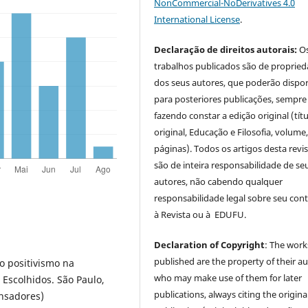
NonCommercial-NoDerivatives 4.0
International License
.
Declaração de direitos autorais:
O
trabalhos publicados são de proprie
dos seus autores, que poderão dispor
para posteriores publicações, sempre
fazendo constar a edição original (tít
original, Educação e Filosofia, volume,
páginas). Todos os artigos desta revi
são de inteira responsabilidade de se
autores, não cabendo qualquer
responsabilidade legal sobre seu con
à Revista ou à EDUFU.
Declaration of Copyright
: The work
published are the property of their au
o positivismo na
who may make use of them for later
 Escolhidos. São Paulo,
publications, always citing the origina
ensadores)