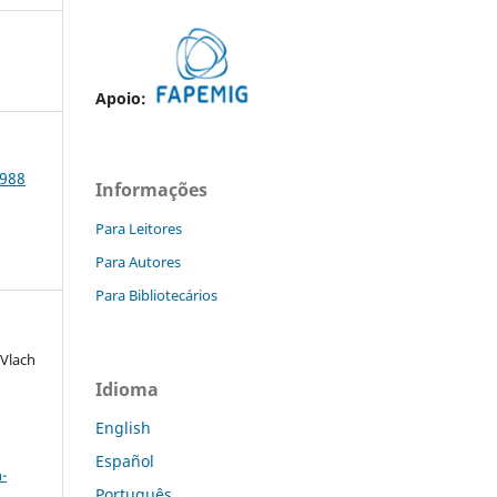
Apoio:
1988
Informações
Para Leitores
Para Autores
Para Bibliotecários
 Vlach
Idioma
English
a
Español
-
Português