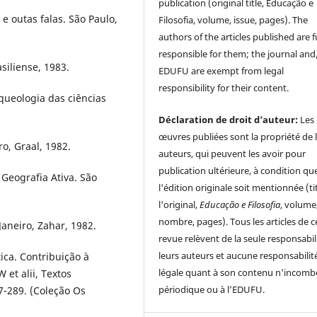
publication (original title, Educação e
 outas falas. São Paulo,
Filosofia, volume, issue, pages). The
authors of the articles published are f
responsible for them; the journal and
siliense, 1983.
EDUFU are exempt from legal
responsibility for their content.
queologia das ciências
Déclaration de droit d’auteur:
Les
œuvres publiées sont la propriété de 
o, Graal, 1982.
auteurs, qui peuvent les avoir pour
publication ultérieure, à condition qu
Geografia Ativa. São
l'édition originale soit mentionnée (ti
l'original,
Educação e Filosofia
, volume
nombre, pages). Tous les articles de c
aneiro, Zahar, 1982.
revue relèvent de la seule responsabil
leurs auteurs et aucune responsabilit
ica. Contribuição à
légale quant à son contenu n'incomb
et alii, Textos
périodique ou à l’EDUFU.
67-289. (Coleção Os