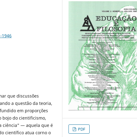
8-1946
rmar que discussões
tando a questão da teoria,
difundido em proporções
 bojo do cientificismo,
ra ciência" — aquela que é
PDF
 científico atua corno o