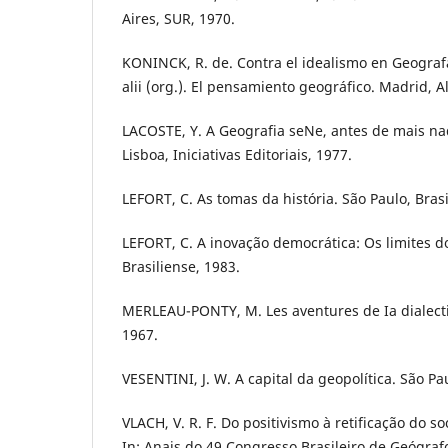
Aires, SUR, 1970.
KONINCK, R. de. Contra el idealismo en Geograf
alii (org.). El pensamiento geográfico. Madrid, A
LACOSTE, Y. A Geografia seNe, antes de mais nad
Lisboa, Iniciativas Editoriais, 1977.
LEFORT, C. As tomas da história. São Paulo, Brasi
LEFORT, C. A inovação democrática: Os limites do
Brasiliense, 1983.
MERLEAU-PONTY, M. Les aventures de Ia dialecti
1967.
VESENTINI, J. W. A capital da geopolítica. São Pau
VLACH, V. R. F. Do positivismo à retificação do so
In: Anais do 49 Congresso Brasileiro de Geógrafos