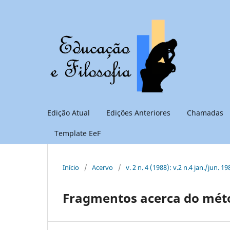
Edição Atual
Edições Anteriores
Chamadas
Template EeF
Início
/
Acervo
/
v. 2 n. 4 (1988): v.2 n.4 jan./jun. 19
Fragmentos acerca do mét