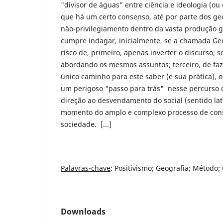
"divisor de águas" entre ciência e ideologia (ou c
que há um certo consenso, até por parte dos geó
näo-privilegiamento dentro da vasta produção ge
cumpre indagar, inicialmente, se a chamada Geog
risco de, primeiro, apenas inverter o discurso; 
abordando os mesmos assuntos; terceiro, de fa
único caminho para este saber (e sua prática), 
um perigoso "passo para trás" nesse percurso 
direção ao desvendamento do social (sentido la
momento do amplo e complexo processo de cons
sociedade. [...]
Palavras-chave
: Positivismo; Geografia; Método; C
Downloads