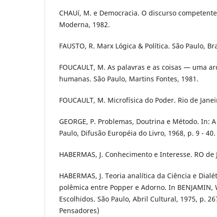
CHAUí, M. e Democracia. O discurso competente e
Moderna, 1982.
FAUSTO, R. Marx Lógica & Política. São Paulo, Bra
FOUCAULT, M. As palavras e as coisas — uma ar
humanas. São Paulo, Martins Fontes, 1981.
FOUCAULT, M. Microfísica do Poder. Rio de Janeir
GEORGE, P. Problemas, Doutrina e Método. In: A 
Paulo, Difusão Européia do Livro, 1968, p. 9 - 40.
HABERMAS, J. Conhecimento e Interesse. RO de J
HABERMAS, J. Teoria analítica da Ciência e Dialét
polêmica entre Popper e Adorno. In BENJAMIN, W 
Escolhidos. São Paulo, Abril Cultural, 1975, p. 2
Pensadores)