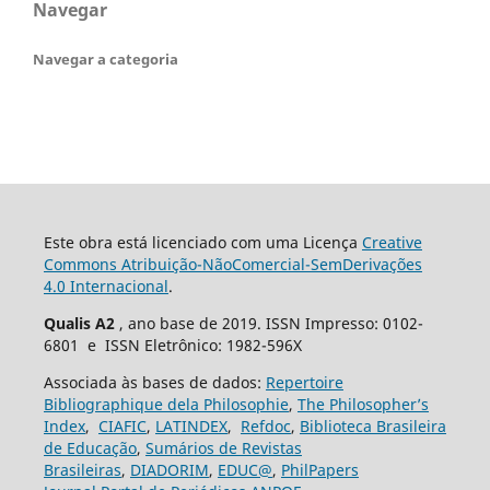
Navegar
Navegar a categoria
Este obra está licenciado com uma Licença
Creative
Commons Atribuição-NãoComercial-SemDerivações
4.0 Internacional
.
Qualis A2
, ano base de 2019. ISSN Impresso: 0102-
6801 e ISSN Eletrônico: 1982-596X
Associada às bases de dados:
Repertoire
Bibliographique dela Philosophie
,
The Philosopher’s
Index
,
CIAFIC
,
LATINDEX
,
Refdoc
,
Biblioteca Brasileira
de Educação
,
Sumários de Revistas
Brasileiras
,
DIADORIM
,
EDUC@
,
PhilPapers