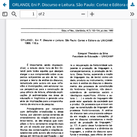
ORLANDI, Eni P. Discurso e Leitura. São Paulo: Cortez e Editora da UNICAMP, 1988. 118p.