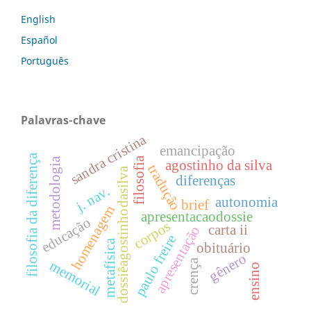
English
Español
Português
Palavras-chave
sandra cristina
emancipação
filosofia da diferença
filosofia
metodologia
agostinho da silva
tradução
dossiêagostinhodasilva
diferenças
j. nav.
autonomia
brief
homenagem
apresentacaodossie
educação
corpos
carta ii
apresentação
paulo freire
metafísica
obituário
gênero
crença
memorial
ensino