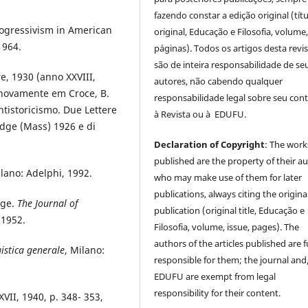
fazendo constar a edição original (tít
ogressivism in American
original, Educação e Filosofia, volume,
1964.
páginas). Todos os artigos desta revi
são de inteira responsabilidade de se
e, 1930 (anno XXVIII,
autores, não cabendo qualquer
do novamente em Croce, B.
responsabilidade legal sobre seu con
ntistoricismo. Due Lettere
à Revista ou à EDUFU.
idge (Mass) 1926 e di
Declaration of Copyright
: The work
published are the property of their au
ilano: Adelphi, 1992.
who may make use of them for later
publications, always citing the origina
dge.
The Journal of
publication (original title, Educação e
p 1952.
Filosofia, volume, issue, pages). The
authors of the articles published are f
uistica generale
, Milano:
responsible for them; the journal and
EDUFU are exempt from legal
responsibility for their content.
XXVII, 1940, p. 348- 353,