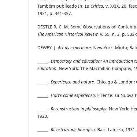
Também publicado In:
La Critica
, v. XXIX, 20, fa
1931, p. 341-357.
DESTLE R, C. M. Some Observations on Contempor
The American Historical Review
, v. 55, n. 3, p. 503
DEWEY, J.
Art as experience
. New York: Minto; Bal
______.
Democracy and education: An introduction to
education
. New York: The Macmillan Company, 1
______.
Experience and nature.
Chicago & London: 
______.
L'arte come esperienza
. Firenze: La Nuova I
______.
Reconstruction in philosophy
. New York: He
1920.
______.
Ricostruzione filosofica
. Bari: Laterza, 1931.