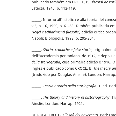
publicado também em CROCE, B.
Discorsi de vari
Laterza, 1945, p. 112-119.
______. Intorno all'estetica e alla teoria del con
v 6, n. 16, 1950, p. 61-68. Também publicada em 
Hegel e schiarimenti filosofici,
edição crítica orga
Napoli: Bibliopolis, 1998, p. 295-304.
______.
Storia, cronache e false storie
, originalmen
dell"Accademia pontaniana, de 1912, e depois 
della storiografia
, cuja primeira edição é 1916. O
inglês e publicado como CROCE, B.
The theory an
(traduzido por Douglas Ainslie), London: Harrap
______.
Teoria e storia della storiografia
. 1. ed. Bar
______.
The theory and history of historiography
, T
Ainslie, London: Harrap, 1921.
DE RUGGIERO, G.
Filosofi del novecento
. Bari: Lat