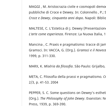
MAGGI , M. Aristocrazia civile e cosmopoli democr
pubbliche di Croce e Dewey. In: Colonnello , P.; 
Croce e Dewey
,
cinquanta anni dopo
. Napoli: Bibli
MALTESE, C. L'Estetica di J. Dewey (Presentazione
L'arte come esperienza
. Firenze: La Nuova Italia,
Mancina , C. Praxis e pragmatismo: tracce di Jam
Gramsci. In: VACCA, G. (Org.).
Gramsci e il Novec
1999, p. 311-330.
MARX, K.
Miséria da filosofia
. São Paulo: Grijalbo,
META, C. Filosofia della prassi e pragmatismo.
C
2/3, p. 41-53. 2004
PEPPER, S. C. Some questions on Dewey's esthetics
(Org.).
The Philosophy of John Dewey
. Evanston: N
Press, 1939, p. 369-390.