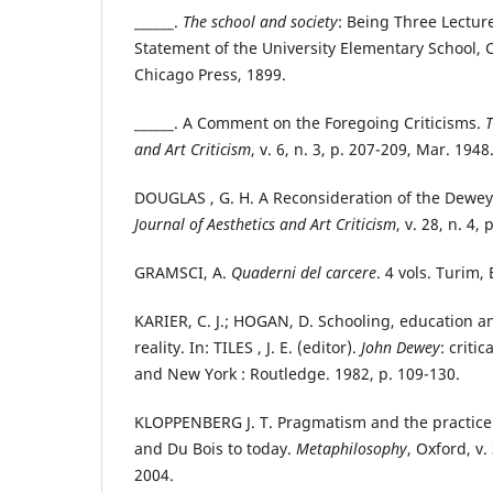
______.
The school and society
: Being Three Lectu
Statement of the University Elementary School, C
Chicago Press, 1899.
______. A Comment on the Foregoing Criticisms.
T
and Art Criticism
, v. 6, n. 3, p. 207-209, Mar. 1948
DOUGLAS , G. H. A Reconsideration of the Dewe
Journal of Aesthetics and Art Criticism
, v. 28, n. 4
GRAMSCI, A.
Quaderni del carcere
. 4 vols. Turim,
KARIER, C. J.; HOGAN, D. Schooling, education an
reality. In: TILES , J. E. (editor).
John Dewey
: criti
and New York : Routledge. 1982, p. 109-130.
KLOPPENBERG J. T. Pragmatism and the practice 
and Du Bois to today.
Metaphilosophy
, Oxford, v.
2004.