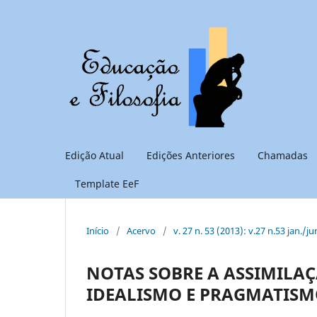
Edição Atual
Edições Anteriores
Chamadas
Template EeF
Início
/
Acervo
/
v. 27 n. 53 (2013): v.27 n.53 jan./ju
NOTAS SOBRE A ASSIMILAÇ
IDEALISMO E PRAGMATISMO