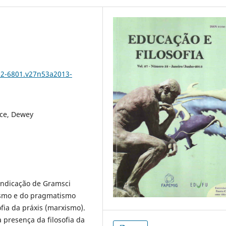
102-6801.v27n53a2013-
oce, Dewey
indicação de Gramsci
ismo e do pragmatismo
fia da práxis (marxismo).
 presença da filosofia da