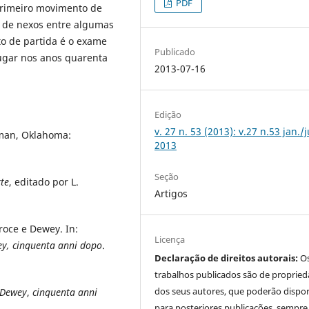
PDF
primeiro movimento de
a de nexos entre algumas
to de partida é o exame
Publicado
lugar nos anos quarenta
2013-07-16
Edição
v. 27 n. 53 (2013): v.27 n.53 jan./
man, Oklahoma:
2013
Seção
te
, editado por L.
Artigos
roce e Dewey. In:
Licença
y, cinquenta
anni dopo
.
Declaração de direitos autorais:
O
trabalhos publicados são de proprie
dos seus autores, que poderão dispor
 Dewey
,
cinquenta anni
para posteriores publicações, sempre