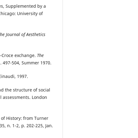
res, Supplemented by a
hicago: University of
he Journal of Aesthetics
.
y-Croce exchange.
The
, p. 497-504, Summer
1970.
 Einaudi, 1997.
d the structure of social
cal assessments. London
of History: from Turner
 35, n. 1-2, p. 202-225, Jan.