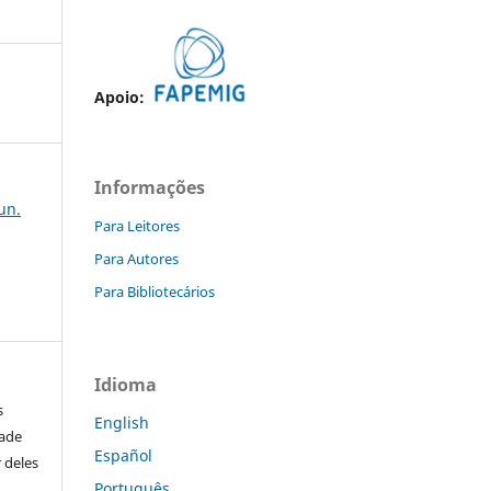
Apoio:
Informações
jun.
Para Leitores
Para Autores
Para Bibliotecários
Idioma
s
English
dade
Español
 deles
Português