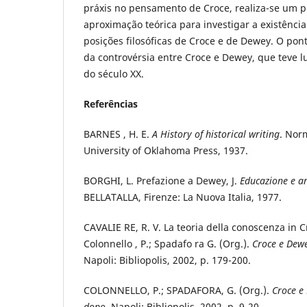
práxis no pensamento de Croce, realiza-se um 
aproximação teórica para investigar a existênci
posições filosóficas de Croce e de Dewey. O pon
da controvérsia entre Croce e Dewey, que teve 
do século XX.
Referências
BARNES , H. E.
A History of historical writing
. Nor
University of Oklahoma Press, 1937.
BORGHI, L. Prefazione a Dewey, J.
Educazione e ar
BELLATALLA, Firenze: La Nuova Italia, 1977.
CAVALIE RE, R. V. La teoria della conoscenza in C
Colonnello , P.; Spadafo ra G. (Org.).
Croce e Dewe
Napoli: Bibliopolis, 2002, p. 179-200.
COLONNELLO, P.; SPADAFORA, G. (Org.).
Croce e
dopo
. Napoli: Bibliopolis, 2002, p. 9-20.