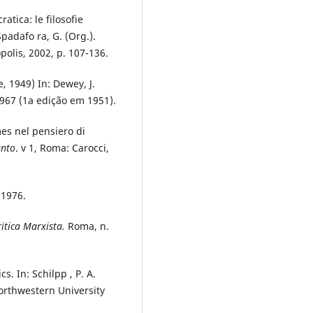
atica: le filosofie
Spadafo ra, G. (Org.).
opolis, 2002, p. 107-136.
, 1949) In: Dewey, J.
 1967 (1a edição em 1951).
es nel pensiero di
ento
. v 1, Roma: Carocci,
 1976.
ritica Marxista.
Roma, n.
. In: Schilpp , P. A.
orthwestern University