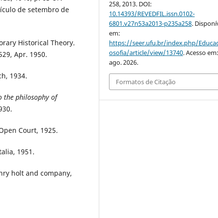
258, 2013. DOI:
scículo de setembro de
10.14393/REVEDFIL.issn.0102-
6801.v27n53a2013-p235a258
. Disponí
em:
ary Historical Theory.
https://seer.ufu.br/index.php/Educac
osofia/article/view/13740
. Acesso em:
-529, Apr. 1950.
ago. 2026.
ch, 1934.
Formatos de Citação
 the philosophy of
930.
Open Court, 1925.
talia, 1951.
nry holt and company,