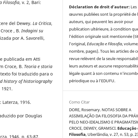
a Filosofia
, v. 2, Bari:
Déclaration de droit d’auteur:
Les
œuvres publiées sont la propriété de 
auteurs, qui peuvent les avoir pour
oscere del Dewey.
La Critica
,
publication ultérieure, à condition qu
Croce , B.
Indagini su
l'édition originale soit mentionnée (ti
nizada por A.
Savorelli,
l'original,
Educação e Filosofia
, volume
nombre, pages). Tous les articles de c
revue relèvent de la seule responsabil
te publicada em Atti
leurs auteurs et aucune responsabilit
em Croce, B.
Teoria e
storia
légale quant à son contenu n'incomb
 texto foi traduzido para o
périodique ou à l’EDUFU.
d history of
historiography
, 1921.
Como Citar
i: Laterza, 1916.
DORE, Rosemary. NOTAS SOBRE A
raduzido por Douglas
ASSIMILAÇÃO DA FILOSOFIA DA PRÁX
PELO NEO-IDEALISMO E PRAGMATIS
CROCE, DEWEY, GRAMSCI.
Educação 
Filosofia
, Uberlândia, v. 27, n. 53, p. 
erza, 1946, p. 63-87.