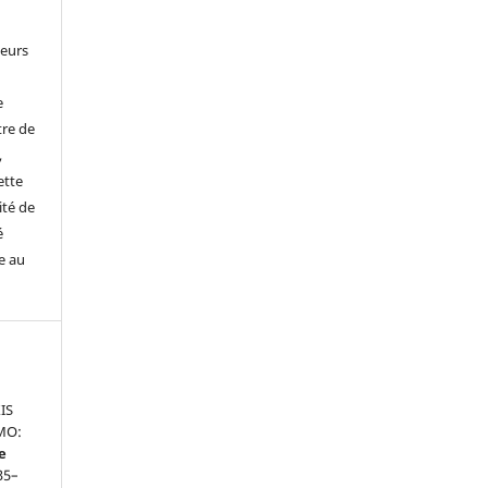
leurs
e
tre de
,
ette
ité de
é
e au
IS
MO:
e
235–