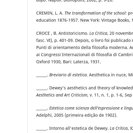
CREMIN, L. A.
The transformation of the school:
pr
education 1876-1957. New York: Vintage Books, 
CROCE , B. Antistoricismo.
La Critica
, 20 novembr
fasc. VI), p. 401-09. Depois, o livro foi publica
Punti di orientamento della filosofia moderna. A
ai Congressi Internazionali di filosofia di Cambr
Oxford 1930, Bari: Laterza, 1931.
______.
Breviario di estetica
. Aesthetica in nuce, M
______. Dewey's aesthetics and theory of knowle
Aesthetics and Art Criticism
, v. 11, n. 1, p. 1-6, Se
______.
Estetica come scienza dell'espressione e ling
Adelphi, 2005 (primeira edição de 1902).
______. Intorno all'estetica de Dewey.
La Critica
, 