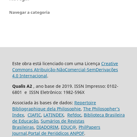
Navegar a categoria
Este obra está licenciado com uma Licença
Creative
Commons Atribuição-NãoComercial-SemDerivações
4.0 Internacional
.
Qualis A2
, ano base de 2019. ISSN Impresso: 0102-
6801 e ISSN Eletrônico: 1982-596X
Associada às bases de dados:
Repertoire
Bibliographique dela Philosophie
,
The Philosopher’s
Index
,
CIAFIC
,
LATINDEX
,
Refdoc
,
Biblioteca Brasileira
de Educação
,
Sumários de Revistas
Brasileiras
,
DIADORIM
,
EDUC@
,
PhilPapers
Journal
,
Portal de Periódicos ANPOF
.