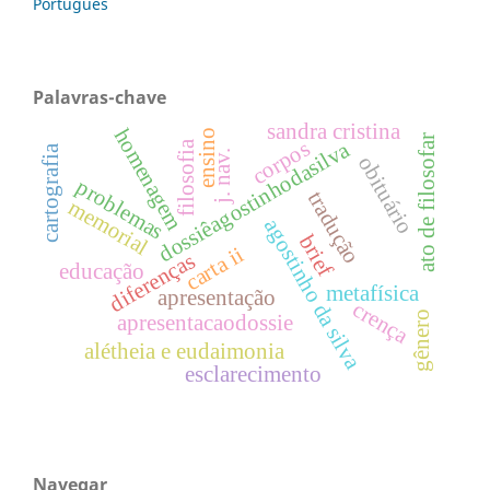
Português
Palavras-chave
sandra cristina
homenagem
ensino
ato de filosofar
corpos
dossiêagostinhodasilva
filosofia
cartografia
j. nav.
obituário
problemas
tradução
memorial
agostinho da silva
brief
carta ii
diferenças
educação
metafísica
apresentação
crença
gênero
apresentacaodossie
alétheia e eudaimonia
esclarecimento
Navegar