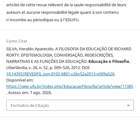
articles de cette revue relèvent de la seule responsabilité de leurs
auteurs et aucune responsabilité légale quant à son contenu
n'incombe au périodique ou à l’EDUFU.
Como Citar
SILVA, Heraldo Aparecido. A FILOSOFIA DA EDUCAÇÃO DE RICHARD
RORTY: EPISTEMOLOGIA, CONVERSAÇÃO, REDESCRIÇÕES,
NARRATIVAS E AS FUNÇÕES DA EDUCAÇÃO.
Educação e Filosofia
,
Uberlândia, v. 26, n. 52, p. 509–526, 2012. DOI:
10.14393/REVEDFIL.issn.0102-6801.v26n52a2013-p509a526
.
Disponível em:
https://seer.ufu.br/index.php/EducacaoFilosofia/article/view/11385
. Acesso em: 7 ago. 2026.
Formatos de Citação