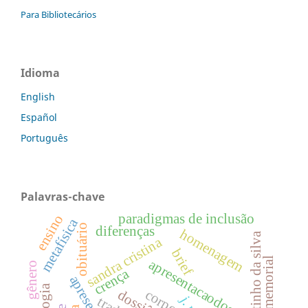
Para Bibliotecários
Idioma
English
Español
Português
Palavras-chave
paradigmas de inclusão
ensino
metafísica
obituário
diferenças
homenagem
agostinho da silva
sandra cristina
brief
memorial
apresentacaodossie
gênero
crença
corpos