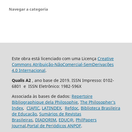
Navegar a categoria
Este obra está licenciado com uma Licença
Creative
Commons Atribuição-NãoComercial-SemDerivações
4.0 Internacional
.
Qualis A2
, ano base de 2019. ISSN Impresso: 0102-
6801 e ISSN Eletrônico: 1982-596X
Associada às bases de dados:
Repertoire
Bibliographique dela Philosophie
,
The Philosopher’s
Index
,
CIAFIC
,
LATINDEX
,
Refdoc
,
Biblioteca Brasileira
de Educação
,
Sumários de Revistas
Brasileiras
,
DIADORIM
,
EDUC@
,
PhilPapers
Journal
,
Portal de Periódicos ANPOF
.