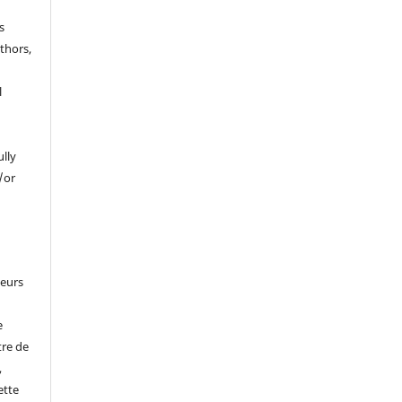
s
thors,
l
ully
/or
leurs
e
tre de
,
ette