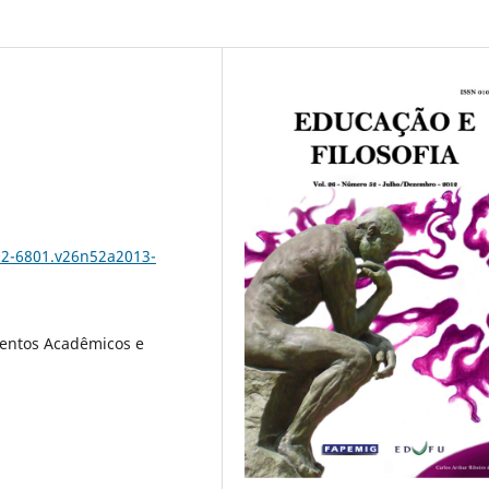
102-6801.v26n52a2013-
entos Acadêmicos e