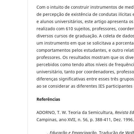
Com o intuito de construir instrumentos de med
de percepção de existência de condutas ilícitas 
e alunos universitários, este artigo apresenta 
realizado com 610 sujeitos, professores, coorde
diversos cursos de graduação. A coleta de dados 
um instrumento em que se solicitava a porcent
comportamentos pelos estudantes, e outro relat
professores. Os resultados mostram que os div
percebidos como tendo altos níveis de frequênc
universitário, tanto por coordenadores, profess
diferenças significativas entre esses três grupo
ao se considerar as diferentes IES participantes
Referências
ADORNO, T. W. Teoria da Semicultura,
Revista E
Campinas, ano XVII, n. 56, p. 388-411, Dez. 1996.
______.
Educação e Emancipação
. Tradução de Wol