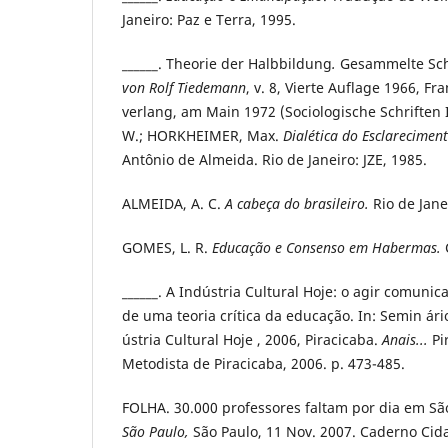
Janeiro: Paz e Terra, 1995.
______. Theorie der Halbbildung
.
Gesammelte Sch
von Rolf Tiedemann
, v. 8, Vierte Auflage 1966, F
verlang, am Main 1972 (Sociologische Schriften 
W.; HORKHEIMER, Max.
Dialética do Esclarecimen
Antônio de Almeida. Rio de Janeiro: JZE, 1985.
ALMEIDA, A. C.
A cabeça do brasileiro.
Rio de Jane
GOMES, L. R.
Educação e Consenso em Habermas.
______. A Indústria Cultural Hoje: o agir comunic
de uma teoria crítica da educação. In: Semin ário
ústria Cultural Hoje , 2006, Piracicaba.
Anais...
Pi
Metodista de Piracicaba, 2006. p. 473-485.
FOLHA. 30.000 professores faltam por dia em Sã
São Paulo,
São Paulo, 11 Nov. 2007. Caderno Cida