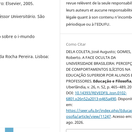
revue relèvent de la seule responsabil
o: Elsevier, 2005.
leurs auteurs et aucune responsabilit
ssor Universitário.
São
légale quant à son contenu n'incomb
périodique ou à l’EDUFU.
o sobre o i-mundo
Como Citar
DELA COLETA, José Augusto; GOMES, 
da Rocha Pereira. Lisboa:
Roberto. A FACE OCULTA DA
UNIVERSIDADE BRASILEIRA: PERCEP
DE COMPORTAMENTOS ILÍCITOS NA
EDUCAÇÃO SUPERIOR POR ALUNOS 
PROFESSORES.
Educação e Filosofia
Uberlândia, v. 26, n. 52, p. 465–489, 20
DOI:
10.14393/REVEDFIL.issn.0102-
6801.v26n52a2013-p465a490
. Disponí
em:
https://seer.ufu.br/index.php/Educac
osofia/article/view/11247
. Acesso em:
ago. 2026.