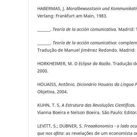
HABERMAS, J.
Moralbewusstsein und Kommunikati
Verlang: Frankfurt am Main, 1983.
_______.
Teoría de la acción comunicativa.
Madrid: 
_______.
Teoría de la acción comunicativa
: complem
Tradução de Manuel Jiménez Redondo. Madrid: 
HORKHEIMER, M.
O Eclipse da Razão
. Tradução d
2000.
HOUAISS, Antônio.
Dicionário Houaiss da Língua 
Objetiva, 2004.
KUHN, T. S.
A Estrutura das Revoluções Científicas.
Vianna Boeira e Nelson Boeira. São Paulo: Editor
LEVITT, S.; DUBNER, S.
Freaakonomics - o lado ocu
que nos afeta
: as revelações de um economista or