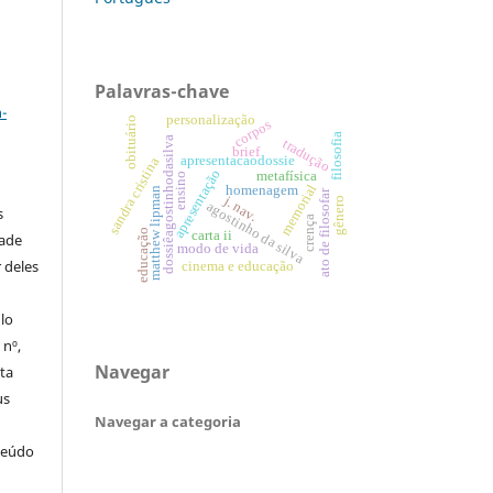
a
Palavras-chave
-
personalização
obituário
corpos
filosofia
dossiêagostinhodasilva
tradução
brief
apresentacaodossie
sandra cristina
apresentação
metafísica
ensino
memorial
homenagem
matthew lipman
ato de filosofar
j. nav.
gênero
agostinho da silva
s
crença
educação
carta ii
dade
modo de vida
 deles
cinema e educação
ulo
 nº,
Navegar
sta
us
Navegar a categoria
teúdo