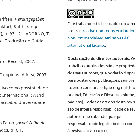
riften,
Herausgegeben
Este trabalho está licenciado sob um
rankfurt; Suhhrkamp
licença
Creative Commons Attribution
I), p. 93-121. ADORNO, T.
NonCommercial-NoDerivatives 4.0
to.
Tradução de Guido
International License
.
Declaração de direitos autorais:
O
iro: Record, 2007.
trabalhos publicados são de proprie
dos seus autores, que poderão dispor
Campinas: Alínea, 2007.
para posteriores publicações, sempre
fazendo constar a edição original (tít
ativo como possibilidade
original, Educação e Filosofia, volume,
 Internacional : A Ind
páginas). Todos os artigos desta revi
racicaba: Universidade
são de inteira responsabilidade de se
autores, não cabendo qualquer
o Paulo.
Jornal Folha de
responsabilidade legal sobre seu con
des, p. C 1.
à Revista ou à EDUFU.