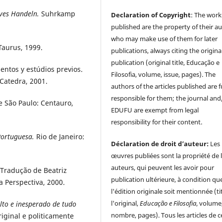
ves Handeln.
Suhrkamp
Declaration of Copyright
: The work
published are the property of their au
who may make use of them for later
Taurus, 1999.
publications, always citing the origina
publication (original title, Educação e
entos y estúdios previos.
Filosofia, volume, issue, pages). The
Catedra, 2001.
authors of the articles published are f
responsible for them; the journal and
e São Paulo: Centauro,
EDUFU are exempt from legal
responsibility for their content.
Portuguesa.
Rio de Janeiro:
Déclaration de droit d’auteur:
Les
œuvres publiées sont la propriété de 
auteurs, qui peuvent les avoir pour
Tradução de Beatriz
publication ultérieure, à condition qu
a Perspectiva, 2000.
l'édition originale soit mentionnée (ti
l'original,
Educação e Filosofia
, volume
lto e inesperado de tudo
nombre, pages). Tous les articles de c
iginal e politicamente