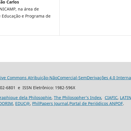
ão Carlos
NICAMP, na área de
 de Educação e Programa de
tive Commons Atribuição-NãoComercial-SemDerivações 4.0 Interna
102-6801 e ISSN Eletrônico: 1982-596X
graphique dela Philosophie
,
The Philosopher’s Index
,
CIAFIC
,
LATI
DORIM
,
EDUC@
,
PhilPapers Journal
,
Portal de Periódicos ANPOF
.