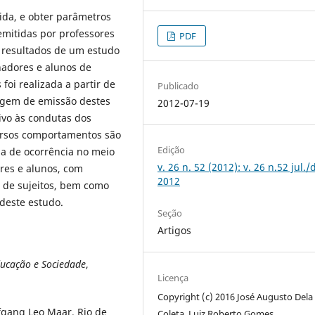
ida, e obter parâmetros
emitidas por professores
PDF
os resultados de um estudo
nadores e alunos de
foi realizada a partir de
Publicado
agem de emissão destes
2012-07-19
ivo às condutas dos
ersos comportamentos são
Edição
ia de ocorrência no meio
v. 26 n. 52 (2012): v. 26 n.52 jul./
ores e alunos, com
2012
s de sujeitos, bem como
 deste estudo.
Seção
Artigos
ducação e Sociedade
,
Licença
Copyright (c) 2016 José Augusto Dela
fgang Leo Maar. Rio de
Coleta, Luiz Roberto Gomes