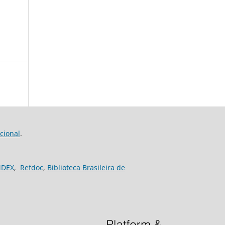
cional
.
NDEX
,
Refdoc
,
Biblioteca Brasileira de