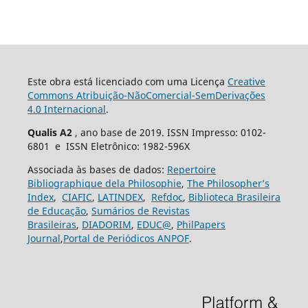
Este obra está licenciado com uma Licença
Creative
Commons Atribuição-NãoComercial-SemDerivações
4.0 Internacional
.
Qualis A2
, ano base de 2019. ISSN Impresso: 0102-
6801 e ISSN Eletrônico: 1982-596X
Associada às bases de dados:
Repertoire
Bibliographique dela Philosophie
,
The Philosopher’s
Index
,
CIAFIC
,
LATINDEX
,
Refdoc
,
Biblioteca Brasileira
de Educação
,
Sumários de Revistas
Brasileiras
,
DIADORIM
,
EDUC@
,
PhilPapers
Journal
,
Portal de Periódicos ANPOF
.