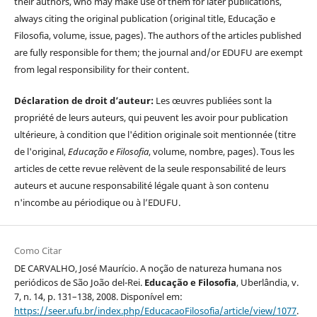
their authors, who may make use of them for later publications,
always citing the original publication (original title, Educação e
Filosofia, volume, issue, pages). The authors of the articles published
are fully responsible for them; the journal and/or EDUFU are exempt
from legal responsibility for their content.
Déclaration de droit d’auteur:
Les œuvres publiées sont la
propriété de leurs auteurs, qui peuvent les avoir pour publication
ultérieure, à condition que l'édition originale soit mentionnée (titre
de l'original,
Educação e Filosofia
, volume, nombre, pages). Tous les
articles de cette revue relèvent de la seule responsabilité de leurs
auteurs et aucune responsabilité légale quant à son contenu
n'incombe au périodique ou à l’EDUFU.
Como Citar
DE CARVALHO, José Maurício. A noção de natureza humana nos
periódicos de São João del-Rei.
Educação e Filosofia
, Uberlândia, v.
7, n. 14, p. 131–138, 2008. Disponível em:
https://seer.ufu.br/index.php/EducacaoFilosofia/article/view/1077
.