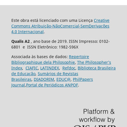
Este obra está licenciado com uma Licença
Creative
Commons Atribuição-NãoComercial-SemDerivações
4.0 Internacional
.
Qualis A2
, ano base de 2019. ISSN Impresso: 0102-
6801 e ISSN Eletrônico: 1982-596X
Associada às bases de dados:
Repertoire
Bibliographique dela Philosophie
,
The Philosopher’s
Index
,
CIAFIC
,
LATINDEX
,
Refdoc
,
Biblioteca Brasileira
de Educação
,
Sumários de Revistas
Brasileiras
,
DIADORIM
,
EDUC@
,
PhilPapers
Journal
,
Portal de Periódicos ANPOF
.