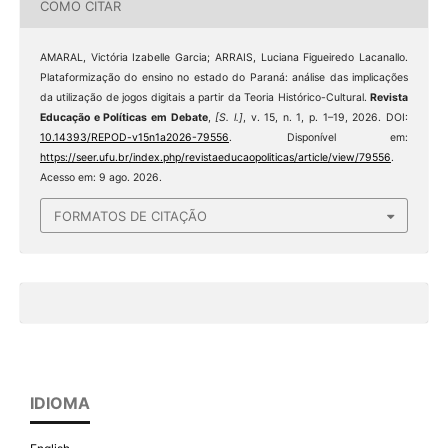
COMO CITAR
AMARAL, Victória Izabelle Garcia; ARRAIS, Luciana Figueiredo Lacanallo.
Plataformização do ensino no estado do Paraná: análise das implicações
da utilização de jogos digitais a partir da Teoria Histórico-Cultural.
Revista
Educação e Políticas em Debate
,
[S. l.]
, v. 15, n. 1, p. 1–19, 2026. DOI:
10.14393/REPOD-v15n1a2026-79556
. Disponível em:
https://seer.ufu.br/index.php/revistaeducaopoliticas/article/view/79556
.
Acesso em: 9 ago. 2026.
FORMATOS DE CITAÇÃO
IDIOMA