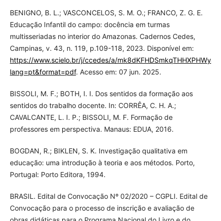
BENIGNO, B. L.; VASCONCELOS, S. M. O.; FRANCO, Z. G. E.
Educação Infantil do campo: docência em turmas
multisseriadas no interior do Amazonas. Cadernos Cedes,
Campinas, v. 43, n. 119, p.109-118, 2023. Disponível em:
https://www.scielo.br/j/ccedes/a/mk8dKFHDSmkqTHHXPHWyJVt
lang=pt&format=pdf
. Acesso em: 07 jun. 2025.
BISSOLI, M. F.; BOTH, I. I. Dos sentidos da formação aos
sentidos do trabalho docente. In: CORRÊA, C. H. A.;
CAVALCANTE, L. I. P.; BISSOLI, M. F. Formação de
professores em perspectiva. Manaus: EDUA, 2016.
BOGDAN, R.; BIKLEN, S. K. Investigação qualitativa em
educação: uma introdução à teoria e aos métodos. Porto,
Portugal: Porto Editora, 1994.
BRASIL. Edital de Convocação Nº 02/2020 – CGPLI. Edital de
Convocação para o processo de inscrição e avaliação de
obras didáticas para o Programa Nacional do Livro e do