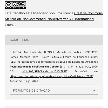
Este trabalho está licenciado sob uma licença
Creative Commons
Attribution-NonCommercial-NoDerivatives 4.0 International
License
.
COMO CITAR
OLIVEIRA, Ana Paula de; BISSOLI, Michelle de Freitas; HOSTERNO,
Patricia Marques Freire. Projeto Leitura e Escrita na Educação Infantil
(LEEI) na perspectiva dos formadores estaduais do Estado do Amazonas.
Revista Educação e Políticas em Debate
,
[S. l.]
, v. 14, n. 3, p. 1–20, 2025.
DOI:
10.14393/REPOD-v14n3a2025-78517
. Disponível em:
https://seer.ufu.br/index.php/revistaeducaopoliticas/article/view/78517
.
Acesso em: 8 ago. 2026.
FORMATOS DE CITAÇÃO