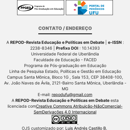
CONTATO / ENDEREÇO
A
REPOD-Revista Educação e Políticas em Debate
|
e-ISSN
:
2238-8346 |
Prefixo DOI
: 10.14393
Universidade Federal de Uberlândia
Faculdade de Educação - FACED
Programa de Pós-graduação em Educação
Linha de Pesquisa Estado, Políticas e Gestão em Educação
Campus Santa Mônica, Bloco 1G , Sala 153, CEP 38408-100,
Av.
João Naves de Ávila, 2121-Bairro Santa Mônica, Uberlândia -
MG
E-mail:
repodufu@gmail.com
A
REPOD-Revista Educação e Políticas em Debate
esta
licenciada com
Creative Commons Atribuição-NãoComercial-
SemDerivações 4.0 Internacional
OJS customizado por:
Luis Andrés Castillo B.