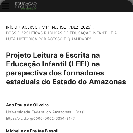
INÍCIO
/
ACERVO
/
V.14, N.3 (SET./DEZ. 2025)
/
DOSSIÊ: “POLÍTICAS PÚBLICAS DE EDUCAÇÃO INFANTIL E A
LUTA HISTÓRICA POR ACESSO E QUALIDADE”
Projeto Leitura e Escrita na
Educação Infantil (LEEI) na
perspectiva dos formadores
estaduais do Estado do Amazonas
Ana Paula de Oliveira
Universidade Federal do Amazonas - Brasil
https://orcid.org/0000-0002-3654-9447
Michelle de Freitas Bissoli