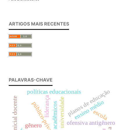
ARTIGOS MAIS RECENTES
PALAVRAS-CHAVE
planos de educação
políticas educacionais
liderança
formação inicial docente
universidade
ensino médio
público-privado
acadêmicos
escola
ofensiva antigênero
gênero