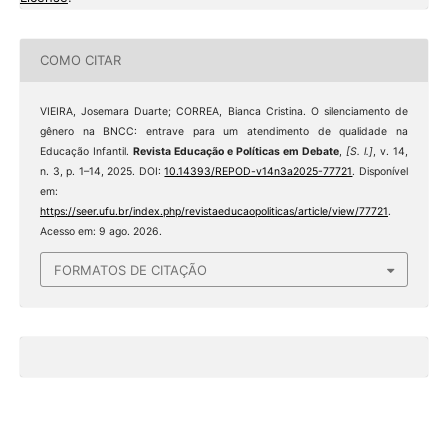
COMO CITAR
VIEIRA, Josemara Duarte; CORREA, Bianca Cristina. O silenciamento de
gênero na BNCC: entrave para um atendimento de qualidade na
Educação Infantil.
Revista Educação e Políticas em Debate
,
[S. l.]
, v. 14,
n. 3, p. 1–14, 2025. DOI:
10.14393/REPOD-v14n3a2025-77721
. Disponível
em:
https://seer.ufu.br/index.php/revistaeducaopoliticas/article/view/77721
.
Acesso em: 9 ago. 2026.
FORMATOS DE CITAÇÃO