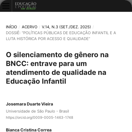
INÍCIO
/
ACERVO
/
V.14, N.3 (SET./DEZ. 2025)
/
DOSSIÊ: “POLÍTICAS PÚBLICAS DE EDUCAÇÃO INFANTIL E A
LUTA HISTÓRICA POR ACESSO E QUALIDADE”
O silenciamento de gênero na
BNCC: entrave para um
atendimento de qualidade na
Educação Infantil
Josemara Duarte Vieira
Universidade de São Paulo - Brasil
https://orcid.org/0009-0005-1463-1748
Bianca Cristina Correa