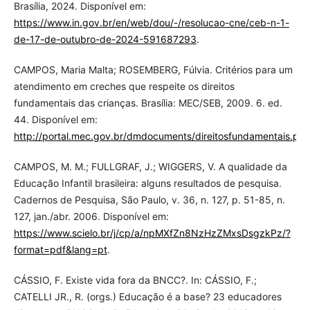
Brasília, 2024. Disponível em:
https://www.in.gov.br/en/web/dou/-/resolucao-cne/ceb-n-1-
de-17-de-outubro-de-2024-591687293
.
CAMPOS, Maria Malta; ROSEMBERG, Fúlvia. Critérios para um
atendimento em creches que respeite os direitos
fundamentais das crianças. Brasília: MEC/SEB, 2009. 6. ed.
44. Disponível em:
http://portal.mec.gov.br/dmdocuments/direitosfundamentais.pdf
CAMPOS, M. M.; FULLGRAF, J.; WIGGERS, V. A qualidade da
Educação Infantil brasileira: alguns resultados de pesquisa.
Cadernos de Pesquisa, São Paulo, v. 36, n. 127, p. 51-85, n.
127, jan./abr. 2006. Disponível em:
https://www.scielo.br/j/cp/a/npMXfZn8NzHzZMxsDsgzkPz/?
format=pdf&lang=pt
.
CÁSSIO, F. Existe vida fora da BNCC?. In: CÁSSIO, F.;
CATELLI JR., R. (orgs.) Educação é a base? 23 educadores