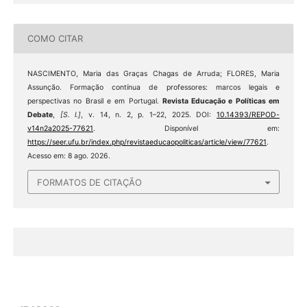
COMO CITAR
NASCIMENTO, Maria das Graças Chagas de Arruda; FLORES, Maria
Assunção. Formação contínua de professores: marcos legais e
perspectivas no Brasil e em Portugal.
Revista Educação e Políticas em
Debate
,
[S. l.]
, v. 14, n. 2, p. 1–22, 2025. DOI:
10.14393/REPOD-
v14n2a2025-77621
. Disponível em:
https://seer.ufu.br/index.php/revistaeducaopoliticas/article/view/77621
.
Acesso em: 8 ago. 2026.
FORMATOS DE CITAÇÃO