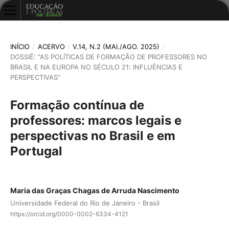
INÍCIO
/
ACERVO
/
V.14, N.2 (MAI./AGO. 2025)
/
DOSSIÊ: "AS POLÍTICAS DE FORMAÇÃO DE PROFESSORES NO
BRASIL E NA EUROPA NO SÉCULO 21: INFLUÊNCIAS E
PERSPECTIVAS"
Formação contínua de
professores: marcos legais e
perspectivas no Brasil e em
Portugal
Maria das Graças Chagas de Arruda Nascimento
Universidade Federal do Rio de Janeiro - Brasil
https://orcid.org/0000-0002-6334-4121