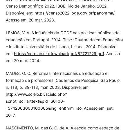
Censo Demográfico 2022. IBGE, Rio de Janeiro, 2022.
Disponível em:
https://censo2022.ibge.gov.br/panorama/
.
Acesso em: 20 mar. 2023.
LEMOS, V. V. A influência da OCDE nas políticas públicas de
educação em Portugal. 2014. Tese (Doutorado em Educação)
– Instituto Universitário de Lisboa, Lisboa, 2014. Disponível
em:
https://core.ac.uk/download/pdf/62721229.pdf
. Acesso
em: 20 mar. 2024.
MAUES, O. C. Reformas internacionais da educação e
formação de professores. Cadernos de Pesquisa, São Paulo,
n. 118, p. 89-118, mar. 2003. Disponível em:
http://www.scielo.br/scielo.php?
script=sci_arttext&pid=S0100-
15742003000100005&lng=en&nrm=iso
. Acesso em: set.
2017.
NASCIMENTO, M. das G. C. de A. A escola como espaço de