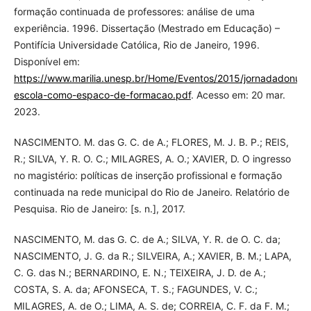
formação continuada de professores: análise de uma
experiência. 1996. Dissertação (Mestrado em Educação) –
Pontifícia Universidade Católica, Rio de Janeiro, 1996.
Disponível em:
https://www.marilia.unesp.br/Home/Eventos/2015/jornadadonucl
escola-como-espaco-de-formacao.pdf
. Acesso em: 20 mar.
2023.
NASCIMENTO. M. das G. C. de A.; FLORES, M. J. B. P.; REIS,
R.; SILVA, Y. R. O. C.; MILAGRES, A. O.; XAVIER, D. O ingresso
no magistério: políticas de inserção profissional e formação
continuada na rede municipal do Rio de Janeiro. Relatório de
Pesquisa. Rio de Janeiro: [s. n.], 2017.
NASCIMENTO, M. das G. C. de A.; SILVA, Y. R. de O. C. da;
NASCIMENTO, J. G. da R.; SILVEIRA, A.; XAVIER, B. M.; LAPA,
C. G. das N.; BERNARDINO, E. N.; TEIXEIRA, J. D. de A.;
COSTA, S. A. da; AFONSECA, T. S.; FAGUNDES, V. C.;
MILAGRES, A. de O.; LIMA, A. S. de; CORREIA, C. F. da F. M.;