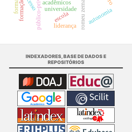
público-privado
acesso
acadêmicos
romeu zema
universidade
autonomia
escola
liderança
INDEXADORES, BASE DE DADOS E
REPOSITÓRIOS