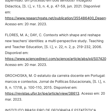
supervisão: um processo em dois sentidos? Indagatio
Didactica, [S. l.], v. 13, n. 4, p. 47-59, jun. 2021. Disponível
em:
https://www.researchgate.net/publication/355486400_Desenvol
Acesso em: 20 mar. 2023.
FLORES, M. A.; DAY, C. Contexts which shape and reshape
new teachers’ identities: a multi-perspective study. Teaching
and Teacher Education, [S. l.], v. 22, n. 2, p. 219-232, 2006.
Disponível em:
https://www.sciencedirect.com/science/article/abs/pii/S07420
Acesso em: 20 mar. 2023.
GROCHOSKA, M. O estatuto da carreira docente em Portugal:
marcos e contextos. Jornal de Políticas Educacionais, [S. l.], v.
9, n. 17/18, p. 100-110, 2015. Disponível em:
https://revistas.ufpr.br/jpe/article/view/38613
. Acesso em: 20
mar. 2023.
INSTITUTO BRASILEIRO DE GEOGRAFIA E ESTATÍSTICA.