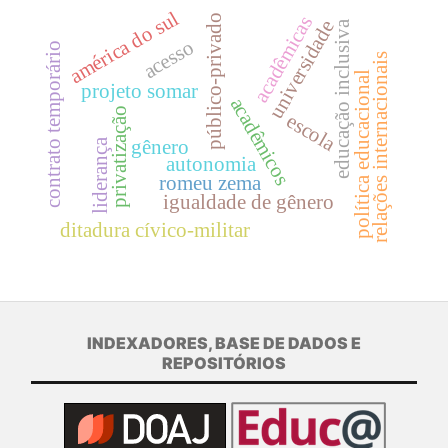
américa do sul
público-privado
acadêmicas
universidade
educação inclusiva
acesso
contrato temporário
relações internacionais
política educacional
projeto somar
acadêmicos
privatização
escola
gênero
liderança
autonomia
romeu zema
igualdade de gênero
ditadura cívico-militar
INDEXADORES, BASE DE DADOS E
REPOSITÓRIOS