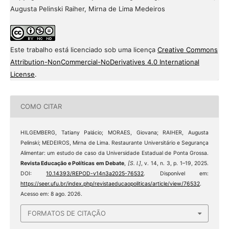
Augusta Pelinski Raiher, Mirna de Lima Medeiros
Este trabalho está licenciado sob uma licença
Creative Commons
Attribution-NonCommercial-NoDerivatives 4.0 International
License
.
COMO CITAR
HILGEMBERG, Tatiany Palácio; MORAES, Giovana; RAIHER, Augusta
Pelinski; MEDEIROS, Mirna de Lima. Restaurante Universitário e Segurança
Alimentar: um estudo de caso da Universidade Estadual de Ponta Grossa.
Revista Educação e Políticas em Debate
,
[S. l.]
, v. 14, n. 3, p. 1–19, 2025.
DOI:
10.14393/REPOD-v14n3a2025-76532
. Disponível em:
https://seer.ufu.br/index.php/revistaeducaopoliticas/article/view/76532
.
Acesso em: 8 ago. 2026.
FORMATOS DE CITAÇÃO