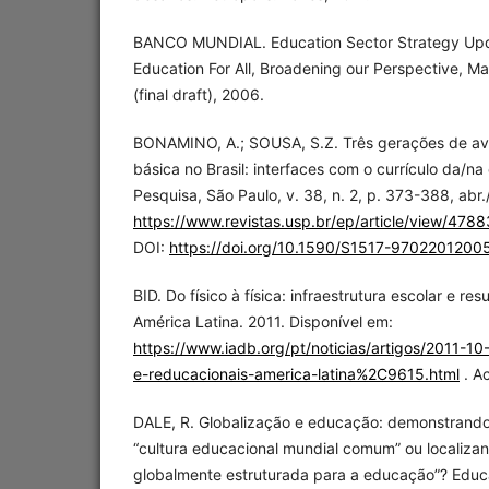
BANCO MUNDIAL. Education Sector Strategy Upd
Education For All, Broadening our Perspective, Ma
(final draft), 2006.
BONAMINO, A.; SOUSA, S.Z. Três gerações de av
básica no Brasil: interfaces com o currículo da/n
Pesquisa, São Paulo, v. 38, n. 2, p. 373-388, abr.
https://www.revistas.usp.br/ep/article/view/4788
DOI:
https://doi.org/10.1590/S1517-970220120
BID. Do físico à física: infraestrutura escolar e r
América Latina. 2011. Disponível em:
https://www.iadb.org/pt/noticias/artigos/2011-10-
e-reducacionais-america-latina%2C9615.html
. A
DALE, R. Globalização e educação: demonstrando
“cultura educacional mundial comum” ou localiz
globalmente estruturada para a educação”? Edu