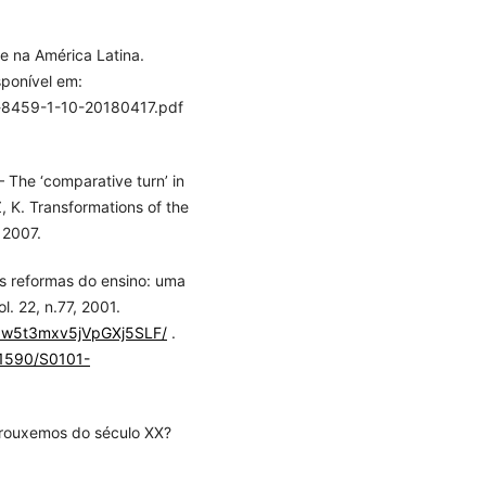
e na América Latina.
sponível em:
o-8459-1-10-20180417.pdf
 The ‘comparative turn’ in
 K. Transformations of the
 2007.
s reformas do ensino: uma
l. 22, n.77, 2001.
8y3w5t3mxv5jVpGXj5SLF/
.
0.1590/S0101-
 trouxemos do século XX?