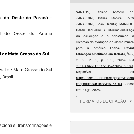
SANTOS, Fabiano Antonio dos
al do Oeste do Paraná -
ZANARDINI, Isaura Monica Souza
ZANARDINI, João Batista; MARQUES
Hellen Jaqueline. A internacionalizaç
al do Oeste do Paraná
da educação e a construção d
sistemas de avaliação de classe mundi
para a América Latina.
Revis
l de Mato Grosso do Sul -
Educação e Políticas em Debate
,
[S. l.
v. 13, n. 2, p. 1–15, 2024. DOI
10.14393/REPOD-v13n2a2024-73294
ral de Mato Grosso do Sul
Disponível em
Brasil.
https://seer.ufu.br/index.php/revistaed
caopoliticas/article/view/73294
. Aces
em: 7 ago. 2026.
FORMATOS DE CITAÇÃO
cacionais: transformações e