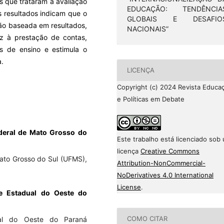
os que trataram a avaliação
EDUCAÇÃO: TENDÊNCIA
s resultados indicam que o
GLOBAIS E DESAFIO
ção baseada em resultados,
NACIONAIS”
uz à prestação de contas,
as de ensino e estimula o
a.
LICENÇA
Copyright (c) 2024 Revista Educa
e Políticas em Debate
deral de Mato Grosso do
Este trabalho está licenciado sob
licença
Creative Commons
ato Grosso do Sul (UFMS),
Attribution-NonCommercial-
NoDerivatives 4.0 International
License
.
de Estadual do Oeste do
COMO CITAR
ual do Oeste do Paraná