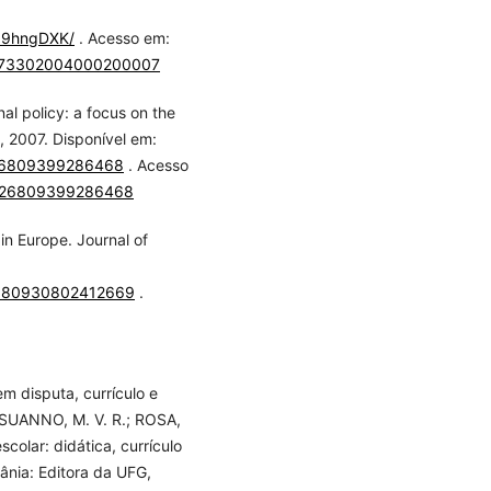
wz9hngDXK/
. Acesso em:
01-73302004000200007
nal policy: a focus on the
, 2007. Disponível em:
/026809399286468
. Acesso
0/026809399286468
in Europe. Journal of
02680930802412669
.
m disputa, currículo e
; SUANNO, M. V. R.; ROSA,
scolar: didática, currículo
iânia: Editora da UFG,