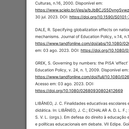
Culturas, n.16, 2000. Disponível em:
https://www.scielo.br/j/es/a/bJbBCJS5DvngSv
30 jul. 2023. DOI:
https://doi.org/10.1590/S01
DALE, R. Specifying globalization effects on natio
mechanisms. Journal of Education Policy, v.14, n.1
https://www.tandfonline.com/doi/abs/10.1080
em: 03 ago. 2023. DOI:
https://doi.org/10.108
GREK, S. Governing by numbers: the PISA ‘effect’ 
Education Policy, v. 24, n. 1, 2009. Disponível em:
https://www.tandfonline.com/doi/full/10.1080/
Acesso em: 03 ago. 2023. DOI:
https://doi.org/10.1080/02680930802412669
LIBÂNEO, J. C. Finalidades educativas escolares e
didática. In: LIBÂNEO, J. C.; ECHALAR A. D. L. F.
S. V. L. (orgs.). Em defesa do direito à educação e
e políticas educacionais em debate. VII Edipe. Go