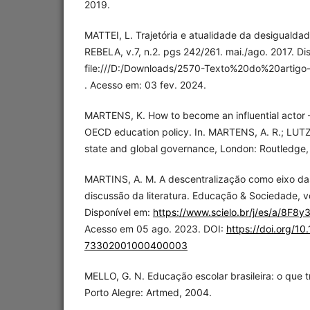
2019.
MATTEI, L. Trajetória e atualidade da desigualdad
REBELA, v.7, n.2. pgs 242/261. mai./ago. 2017. Di
file:///D:/Downloads/2570-Texto%20do%20artig
. Acesso em: 03 fev. 2024.
MARTENS, K. How to become an influential actor –
OECD education policy. In. MARTENS, A. R.; LUTZ,
state and global governance, London: Routledge,
MARTINS, A. M. A descentralização como eixo da
discussão da literatura. Educação & Sociedade, vo
Disponível em:
https://www.scielo.br/j/es/a/8F
Acesso em 05 ago. 2023. DOI:
https://doi.org/1
73302001000400003
MELLO, G. N. Educação escolar brasileira: o que
Porto Alegre: Artmed, 2004.