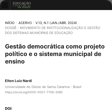
INÍCIO
/
ACERVO
/
V.13, N.1 (JAN./ABR. 2024)
/
DOSSIÊ - MOVIMENTO DE INSTITUCIONALIZAÇÃO E GESTÃO
DOS SISTEMAS MUNICIPAIS DE EDUCAÇÃO
Gestão democrática como projeto
político e o sistema municipal de
ensino
Elton Luiz Nardi
Universidade do Oeste de Santa Catarina - Brasil
https://orcid.org/0000-0001-7706-3585
DOI: