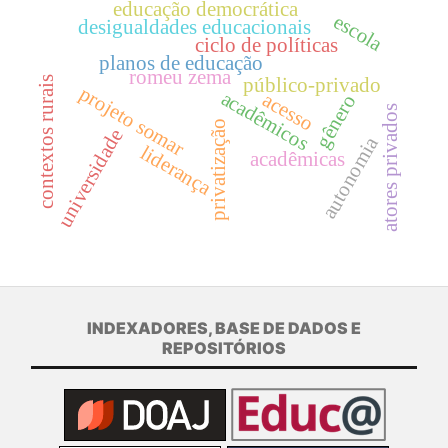
educação democrática
escola
desigualdades educacionais
ciclo de políticas
planos de educação
romeu zema
contextos rurais
público-privado
projeto somar
acadêmicos
acesso
gênero
atores privados
privatização
universidade
autonomia
liderança
acadêmicas
INDEXADORES, BASE DE DADOS E
REPOSITÓRIOS