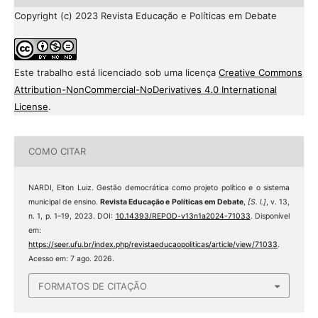
Copyright (c) 2023 Revista Educação e Políticas em Debate
Este trabalho está licenciado sob uma licença
Creative Commons
Attribution-NonCommercial-NoDerivatives 4.0 International
License
.
COMO CITAR
NARDI, Elton Luiz. Gestão democrática como projeto político e o sistema
municipal de ensino.
Revista Educação e Políticas em Debate
,
[S. l.]
, v. 13,
n. 1, p. 1–19, 2023. DOI:
10.14393/REPOD-v13n1a2024-71033
. Disponível
em:
https://seer.ufu.br/index.php/revistaeducaopoliticas/article/view/71033
.
Acesso em: 7 ago. 2026.
FORMATOS DE CITAÇÃO