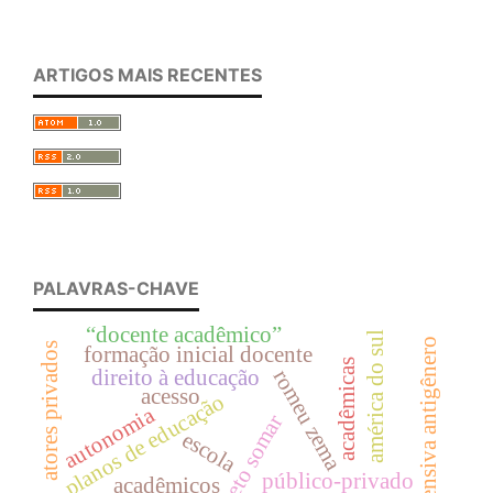
ARTIGOS MAIS RECENTES
PALAVRAS-CHAVE
“docente acadêmico”
américa do sul
ofensiva antigênero
atores privados
formação inicial docente
acadêmicas
romeu zema
direito à educação
acesso
planos de educação
autonomia
projeto somar
escola
público-privado
acadêmicos