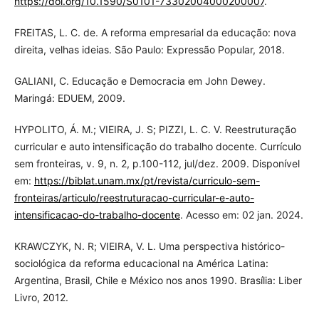
https://doi.org/10.1590/S0101-73302004000200007
.
FREITAS, L. C. de. A reforma empresarial da educação: nova
direita, velhas ideias. São Paulo: Expressão Popular, 2018.
GALIANI, C. Educação e Democracia em John Dewey.
Maringá: EDUEM, 2009.
HYPOLITO, Á. M.; VIEIRA, J. S; PIZZI, L. C. V. Reestruturação
curricular e auto intensificação do trabalho docente. Currículo
sem fronteiras, v. 9, n. 2, p.100-112, jul/dez. 2009. Disponível
em:
https://biblat.unam.mx/pt/revista/curriculo-sem-
fronteiras/articulo/reestruturacao-curricular-e-auto-
intensificacao-do-trabalho-docente
. Acesso em: 02 jan. 2024.
KRAWCZYK, N. R; VIEIRA, V. L. Uma perspectiva histórico-
sociológica da reforma educacional na América Latina:
Argentina, Brasil, Chile e México nos anos 1990. Brasília: Liber
Livro, 2012.