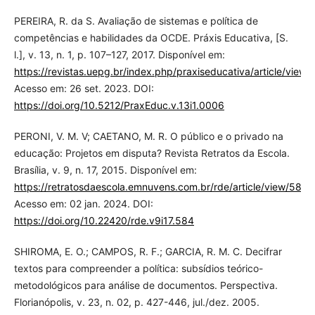
PEREIRA, R. da S. Avaliação de sistemas e política de
competências e habilidades da OCDE. Práxis Educativa, [S.
l.], v. 13, n. 1, p. 107–127, 2017. Disponível em:
https://revistas.uepg.br/index.php/praxiseducativa/article/view
Acesso em: 26 set. 2023. DOI:
https://doi.org/10.5212/PraxEduc.v.13i1.0006
PERONI, V. M. V; CAETANO, M. R. O público e o privado na
educação: Projetos em disputa? Revista Retratos da Escola.
Brasília, v. 9, n. 17, 2015. Disponível em:
https://retratosdaescola.emnuvens.com.br/rde/article/view/584
.
Acesso em: 02 jan. 2024. DOI:
https://doi.org/10.22420/rde.v9i17.584
SHIROMA, E. O.; CAMPOS, R. F.; GARCIA, R. M. C. Decifrar
textos para compreender a política: subsídios teórico-
metodológicos para análise de documentos. Perspectiva.
Florianópolis, v. 23, n. 02, p. 427-446, jul./dez. 2005.