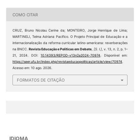
COMO CITAR
CRUZ, Bruno Nicolau Cerine da; MONTEIRO, Jorge Henrique de Lima;
MARTINELI, Telma Adriana Pacifico. O Projeto Principal de Educação e a
internacionalização da reforma curricular latino-americana: reverberações
na BNCC.
Revista Educação e Políticas em Debate
,
[S. l.]
, v. 13, n. 2, p. 1–
21, 2024. DOI:
10.14393/REPOD-v13n2a2024-70974
. Disponível em:
https://seer.ufu.br/index.php/revistaeducaopoliticas/article/view/70974
.
Acesso em: 10 ago. 2026.
FORMATOS DE CITAÇÃO
IDIOMA