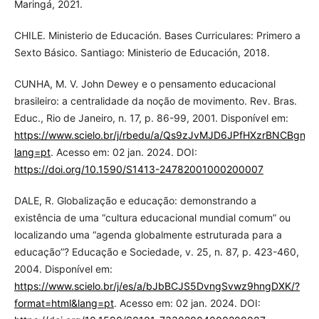
Maringá, 2021.
CHILE. Ministerio de Educación. Bases Curriculares: Primero a
Sexto Básico. Santiago: Ministerio de Educación, 2018.
CUNHA, M. V. John Dewey e o pensamento educacional
brasileiro: a centralidade da noção de movimento. Rev. Bras.
Educ., Rio de Janeiro, n. 17, p. 86-99, 2001. Disponível em:
https://www.scielo.br/j/rbedu/a/Qs9zJvMJD6JPfHXzrBNCBgn/?
lang=pt
. Acesso em: 02 jan. 2024. DOI:
https://doi.org/10.1590/S1413-24782001000200007
DALE, R. Globalização e educação: demonstrando a
existência de uma “cultura educacional mundial comum” ou
localizando uma “agenda globalmente estruturada para a
educação”? Educação e Sociedade, v. 25, n. 87, p. 423-460,
2004. Disponível em:
https://www.scielo.br/j/es/a/bJbBCJS5DvngSvwz9hngDXK/?
format=html&lang=pt
. Acesso em: 02 jan. 2024. DOI: