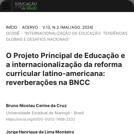
INÍCIO
/
ACERVO
/
V.13, N.2 (MAI./AGO. 2024)
/
DOSSIÊ - “INTERNACIONALIZAÇÃO DA EDUCAÇÃO: TENDÊNCIAS
GLOBAIS E DESAFIOS NACIONAIS”
O Projeto Principal de Educação e
a internacionalização da reforma
curricular latino-americana:
reverberações na BNCC
Bruno Nicolau Cerine da Cruz
Universidade Estadual de Maringá - Brasil
https://orcid.org/0000-0002-7469-2332
Jorge Henrique de Lima Monteiro