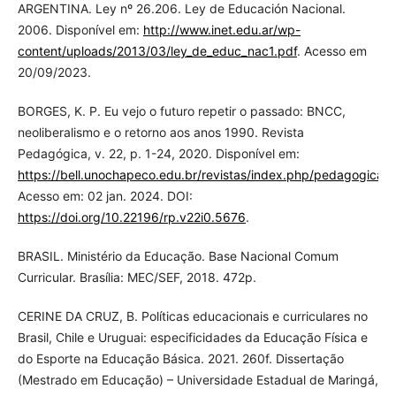
ARGENTINA. Ley nº 26.206. Ley de Educación Nacional.
2006. Disponível em:
http://www.inet.edu.ar/wp-
content/uploads/2013/03/ley_de_educ_nac1.pdf
. Acesso em
20/09/2023.
BORGES, K. P. Eu vejo o futuro repetir o passado: BNCC,
neoliberalismo e o retorno aos anos 1990. Revista
Pedagógica, v. 22, p. 1-24, 2020. Disponível em:
https://bell.unochapeco.edu.br/revistas/index.php/pedagogica/a
Acesso em: 02 jan. 2024. DOI:
https://doi.org/10.22196/rp.v22i0.5676
.
BRASIL. Ministério da Educação. Base Nacional Comum
Curricular. Brasília: MEC/SEF, 2018. 472p.
CERINE DA CRUZ, B. Políticas educacionais e curriculares no
Brasil, Chile e Uruguai: especificidades da Educação Física e
do Esporte na Educação Básica. 2021. 260f. Dissertação
(Mestrado em Educação) – Universidade Estadual de Maringá,