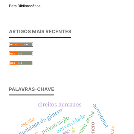
Para Bibliotecários
ARTIGOS MAIS RECENTES
PALAVRAS-CHAVE
direitos humanos
autonomia
igualdade de gênero
romeu zema
universidade
privatização
escola
gênero
acesso