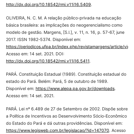
http://dx.doi.org/10.18542/rmi.v11i16.5409
.
OLIVEIRA, N. C. M. A relação público-privada na educação
básica brasileira: as implicações do neogerencialismo como
modelo de gestão. Margens, [S.l.], v. 11, n. 16, p. 57-67, june
2017. ISSN 1982-5374. Disponível em:
https://periodicos.ufpa.br/index.php/revistamargens/article/vie
Acesso em: 14 set. 2021. DOI:
http://dx.doi.org/10.18542/rmi.v11i16.5411
.
PARÁ. Constituição Estadual (1989). Constituição estadual do
estado do Pará. Belém: Pará, 5 de outubro de 1989.
Disponível em:
https://www.alepa.pa.gov.br/downloads
.
Acesso em: 14 set. 2021.
PARÁ. Lei nº 6.489 de 27 de Setembro de 2002. Dispõe sobre
a Política de Incentivos ao Desenvolvimento Sócio-Econômico
do Estado do Pará e dá outras providências. Disponível em:
https://www.legisweb.com.br/legislacao/?id=147070
. Acesso