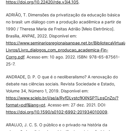
https://doi.org/10.22420/rde.v3i4.105
.
ADRIÃO, T. Dimensões da privatização da educação básica
no brasil: um diálogo com a produção acadêmica a partir de
1990 / Theresa Maria de Freitas Adrião [Meio Eletrônico].
Brasília, ANPAE, 2022. Disponível em:
https://www.seminariosregionaisanpae.net.br/BibliotecaVirtual/10
Livros/Livro_dialogos_com_producao_academica-Fin-
Corrg.pdf
. Acesso em: 10 ago. 2022. ISBN: 978-65-87561-
25-7.
ANDRADE, D. P. O que é o neoliberalismo? A renovação do
debate nas ciências sociais. Revista Sociedade e Estado,
Volume 34, Número 1, 2019. Disponível em:
https://www.scielo.br/j/se/a/RyfDLystcfKXNSPTLpsCnZp/?
format=pdf&lang=pt
. Acesso em: 27 dez. 2021. DOI:
https://doi.org/10.1590/s0102-6992-201934010009
.
ARAUJO, J. C. S. O público e o privado na história da