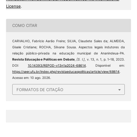
License
.
COMO CITAR
CARVALHO, Fabrício Aarão Freire; SILVA, Claudete Sales da; ALMEIDA,
Gisele Cristiane; ROCHA, Silvane Sousa. Aspectos legais indutores da
relação público-privada na educação municipal de Ananindeua-PA.
Revista Educação e Políticas em Debate
,
[S. l.]
, v. 13, n. 1, p. 1–18, 2023.
DOI:
10.14393/REPOD-v13n1a2024-68614
. Disponível em:
https://seer.ufu.br/index.php/revistaeducaopoliticas/article/view/68614
.
Acesso em: 10 ago. 2026.
FORMATOS DE CITAÇÃO