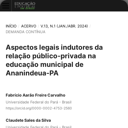
INÍCIO
/
ACERVO
/
V.13, N.1 (JAN./ABR. 2024)
/
DEMANDA CONTÍNUA
Aspectos legais indutores da
relação público-privada na
educação municipal de
Ananindeua-PA
Fabrício Aarão Freire Carvalho
Universidade Federal do Pará - Brasil
https://orcid.org/0000-0002-4753-2560
Claudete Sales da Silva
Universidade Federal do Pará - Brasil