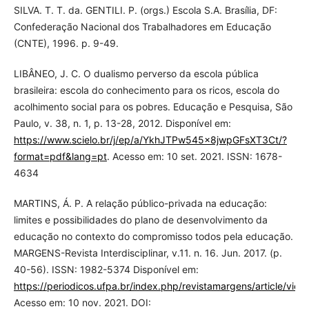
SILVA. T. T. da. GENTILI. P. (orgs.) Escola S.A. Brasília, DF:
Confederação Nacional dos Trabalhadores em Educação
(CNTE), 1996. p. 9-49.
LIBÂNEO, J. C. O dualismo perverso da escola pública
brasileira: escola do conhecimento para os ricos, escola do
acolhimento social para os pobres. Educação e Pesquisa, São
Paulo, v. 38, n. 1, p. 13-28, 2012. Disponível em:
https://www.scielo.br/j/ep/a/YkhJTPw545x8jwpGFsXT3Ct/?
format=pdf&lang=pt
. Acesso em: 10 set. 2021. ISSN: 1678-
4634
MARTINS, Á. P. A relação público-privada na educação:
limites e possibilidades do plano de desenvolvimento da
educação no contexto do compromisso todos pela educação.
MARGENS-Revista Interdisciplinar, v.11. n. 16. Jun. 2017. (p.
40-56). ISSN: 1982-5374 Disponível em:
https://periodicos.ufpa.br/index.php/revistamargens/article/vie
Acesso em: 10 nov. 2021. DOI: