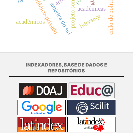
ciclo de políticas
projeto somar
público-privado
américa do sul
acadêmicas
liderança
acadêmicos
INDEXADORES, BASE DE DADOS E
REPOSITÓRIOS