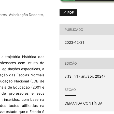
PDF
ores, Valorização Docente,
PUBLICADO
2023-12-31
 trajetória histórica das
ofessores com intuito de
EDIÇÃO
legislações específicas, a
riação das Escolas Normais
v.13, n.1 (jan./abr. 2024)
Educação Nacional (LDB de
onais de Educação (2001 e
SEÇÃO
o de professores e seus
am inseridos, com base na
DEMANDA CONTÍNUA
dos textos utilizados na
esse estudo que o Estado é