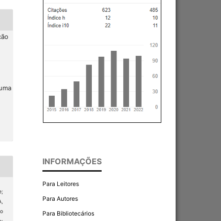
ção
 uma
INFORMAÇÕES
Para Leitores
;
Para Autores
A,
ão
Para Bibliotecários