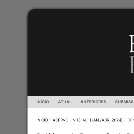
INÍCIO
ATUAL
ANTERIORES
SUBMIS
INÍCIO
/
ACERVO
/
V.13, N.1 (JAN./ABR. 2024)
/
DE