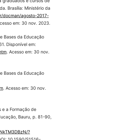
a graduados e cursos de
. Brasília: Ministério da
.br/docman/agosto-2017-
Acesso em: 30 nov. 2023.
s e Bases da Educação
1. Disponível em:
.htm
. Acesso em: 30 nov.
s e Bases da Educação
tm
. Acesso em: 30 nov.
es e a Formação de
ducação, Bauru, p. 81-90,
f6NkTM3DBzN/?
DOI: 10.1590/S1516-