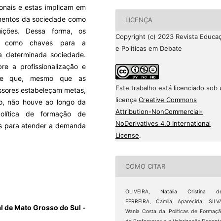
ionais e estas implicam em
gmentos da sociedade como
LICENÇA
ituições. Dessa forma, os
Copyright (c) 2023 Revista Educa
são como chaves para a
e Políticas em Debate
 determinada sociedade.
e a profissionalização e
i-se que, mesmo que as
Este trabalho está licenciado sob
essores estabeleçam metas,
licença
Creative Commons
o, não houve ao longo da
Attribution-NonCommercial-
política de formação de
NoDerivatives 4.0 International
nas para atender a demanda
License
.
COMO CITAR
OLIVEIRA, Natália Cristina de
FERREIRA, Camila Aparecida; SILV
al de Mato Grosso do Sul -
Wania Costa da. Políticas de Formaç