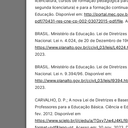
licenciatura, cursos de formação pedagógica par
segunda licenciatura) e para a formação continuada
Educação. Disponível em:
http://portal.mec.gov
pdf/70431-res-cne-cp-002-03072015-pdf/file
. 
BRASIL. Ministério da Educação. Lei de Diretrize
Nacional. Lei n. 4.024, de 20 de Dezembro de 196
https://www.planalto.gov.br/ccivil_03/leis/L4024
2023.
BRASIL. Ministério da Educação. Lei de Diretrize
Nacional. Lei n. 9.394/96. Disponível em:
http://www.planalto.gov.br/ccivil_03/leis/l9394.h
2023.
CARVALHO, D. P.; A nova Lei de Diretrizes e Bas
Professores para a Educação Básica. Ciência e E
fev. 2012. Disponível em
https://www.scielo.br/j/ciedu/a/TGxy7Jw4J4KL
format=pdf&lang=pt
. Acesso em: 30 nov. 2023. 