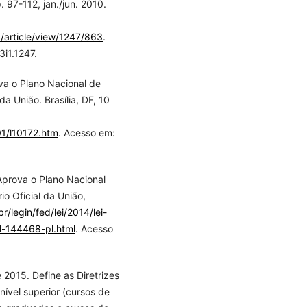
p. 97-112, jan./jun. 2010.
a/article/view/1247/863
.
i1.1247.
ova o Plano Nacional de
da União. Brasília, DF, 10
001/l10172.htm
. Acesso em:
Aprova o Plano Nacional
o Oficial da União,
/legin/fed/lei/2014/lei-
l-144468-pl.html
. Acesso
 2015. Define as Diretrizes
nível superior (cursos de