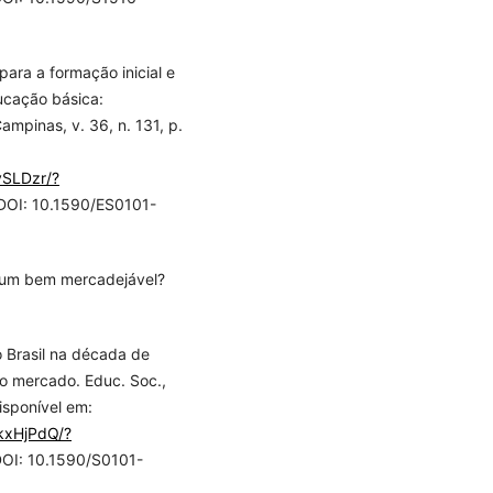
para a formação inicial e
ucação básica:
mpinas, v. 36, n. 131, p.
vSLDzr/?
 DOI: 10.1590/ES0101-
 um bem mercadejável?
 Brasil na década de
do mercado. Educ. Soc.,
isponível em:
kxHjPdQ/?
DOI: 10.1590/S0101-