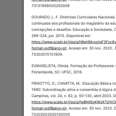
73131998000200008
DOURADO, L. F. Diretrizes Curriculares Nacionais 
continuada dos profissionais do magistério da ed
concepções e desafios. Educação e Sociedade, Ca
299-324, jun. 2015. Disponível em:
https://www.scielo.br/j/es/a/hBsH9krxptsF3Fzc8
format=pdf&lang=pt
. Acesso em: 30 nov. 2023..
73302015151909.
EVANGELISTA, Olinda. Formação de Professores:
Florianópolis, SC: UFSC, 2016.
FRIGOTTO, G.; CIAVATTA, M.. Educação Básica no
1990: Subordinação ativa e consentida à lógica 
Campinas, vol. 24, n. 82, p. 93-130, abril 2003. D
https://www.scielo.br/j/es/a/fwBNt6pKWJKTdYrC
format=pdf&lang=pt
. Acesso em: 30 nov. 2023. 
73302003000100005