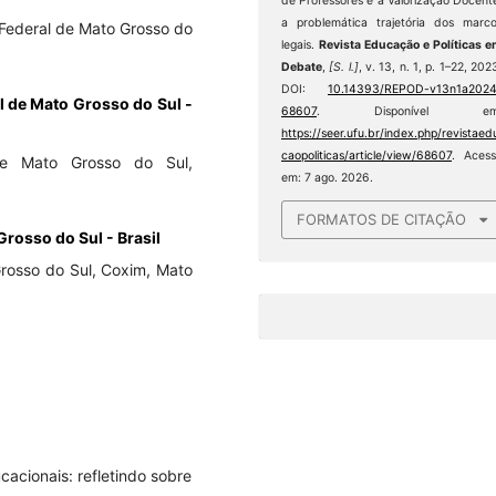
de Professores e a Valorização Docent
a problemática trajetória dos marc
Federal de Mato Grosso do
legais.
Revista Educação e Políticas 
Debate
,
[S. l.]
, v. 13, n. 1, p. 1–22, 202
DOI:
10.14393/REPOD-v13n1a2024
l de Mato Grosso do Sul -
68607
. Disponível em
https://seer.ufu.br/index.php/revistaed
caopoliticas/article/view/68607
. Aces
de Mato Grosso do Sul,
em: 7 ago. 2026.
FORMATOS DE CITAÇÃO
Grosso do Sul - Brasil
Grosso do Sul, Coxim, Mato
cacionais: refletindo sobre