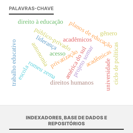
PALAVRAS-CHAVE
direito à educação
planos de educação
público-privado
gênero
liderança
acadêmicos
trabalho educativo
autonomia
ciclo de políticas
projeto somar
américa do sul
privatização
acadêmicas
acesso
universidade
romeu zema
escola
direitos humanos
INDEXADORES, BASE DE DADOS E
REPOSITÓRIOS