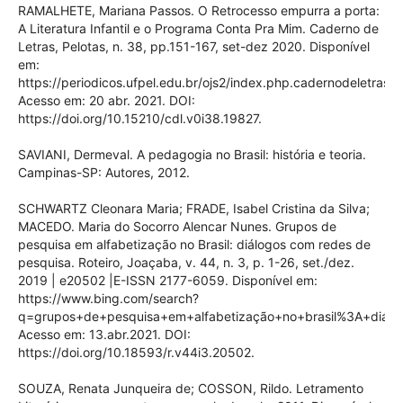
RAMALHETE, Mariana Passos. O Retrocesso empurra a porta:
A Literatura Infantil e o Programa Conta Pra Mim. Caderno de
Letras, Pelotas, n. 38, pp.151-167, set-dez 2020. Disponível
em:
https://periodicos.ufpel.edu.br/ojs2/index.php.cadernodeletras/a
Acesso em: 20 abr. 2021. DOI:
https://doi.org/10.15210/cdl.v0i38.19827.
SAVIANI, Dermeval. A pedagogia no Brasil: história e teoria.
Campinas-SP: Autores, 2012.
SCHWARTZ Cleonara Maria; FRADE, Isabel Cristina da Silva;
MACEDO. Maria do Socorro Alencar Nunes. Grupos de
pesquisa em alfabetização no Brasil: diálogos com redes de
pesquisa. Roteiro, Joaçaba, v. 44, n. 3, p. 1-26, set./dez.
2019 | e20502 |E-ISSN 2177-6059. Disponível em:
https://www.bing.com/search?
q=grupos+de+pesquisa+em+alfabetização+no+brasil%3A+diá
Acesso em: 13.abr.2021. DOI:
https://doi.org/10.18593/r.v44i3.20502.
SOUZA, Renata Junqueira de; COSSON, Rildo. Letramento