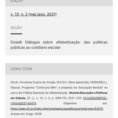
EDIÇÃO
v. 10, n. 2 (mai./ago. 2021)
SEÇÃO
Dossiê Diálogos sobre alfabetização: das políticas
públicas ao cotidiano escolar
COMO CITAR
SILVA, Fernanda Duarte de Araújo; SOUZA, Vilma Aparecida; SIGNORELLI,
Glaucia. Programa “Conta pra Mim”: a proposta da “educação literária” no
cerco da Política Nacional de Alfabetização.
Revista Educação e Políticas
em Debate
,
[S. l.]
, v. 10, n. 2, p. 698–715, 2021. DOI:
10.14393/REPOD-
v10n2a2021-62475
. Disponível em:
https://seer.ufu.br/index.php/revistaeducaopoliticas/article/view/62475
.
Acesso em: 8 ago. 2026.