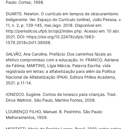
Paulo: Cortez, 1998.
DUARTE. Newton. O currículo em tempos de obscurantismo
beligerante. Ver. Espaço do Currículo (online), João Pessoa, v.
11, n. 2, p. 139-145, mai./ago. 2018. Disponível em:
http://periodicos.ufpb.br/ojs2/index.php. Acesso em: 10 abr.
2021. DOI: https://doi.org/10.22478/ufpb.1983-
1579.2018v2n11.39568.
GALVÃO, Ana Carolina. Prefácio: Dos caminhos fáceis ao
efetivo compromisso com a educação. In: FRANCO, Adriana
de Fátima; MARTINS, Lígia Márcia. Palavra Escrita: vida
registrada em letras: a alfabetização para além da Política
Nacional de Alfabetização (PNA). Editora Phillos Academy,
2021. p.11-14.
IONESCO. Eugène. Contos de Ionesco para crianças. Trad.
Dirce Waltrick. São Paulo, Martins Fontes, 2008.
LOURENÇO FILHO, Manuel. B. Pedrinho. São Paulo:
Melhoramentos, 1959.
MORTATTI, Maria do Rosário Longo. Brasil, 2091: notas sobre