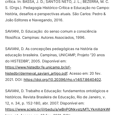
crítica. In: BASSA, J. D.; SANTOS NETO, J. L.; BEZERRA, M. C.
S. (Orgs.). Pedagogia Histórico-Crítica e Educação no Campo:
história, desafios e perspectivas atuais. São Carlos: Pedro &
João Editores e Navegando, 2016.
SAVIANI, D. Educação: do senso comum a consciência
filosófica. Campinas: Autores Associados, 1996.
SAVIANI, D. As concepções pedagógicas na história da
educação brasileira. Campinas, UNICAMP, Projeto “20 anos
do HISTEDBR”, 2005. Disponível em:
https://www.histedbr.fe.unicamp.br/pf-
histedbr/dermeval_saviani_artigo.pdf
. Acesso em: 20 fev.
2021. DOI:
https://doi.org/10.20396/rho.v14i57.8640402
.
SAVIANI, D. Trabalho e Educação: fundamentos ontológicos e
históricos. Revista Brasileira de Educação, Rio de Janeiro, v.
12, n. 34, p. 152-180, abr. 2007. Disponível em:
https://www.scielo.br/j/rbedu/a/wBnPGNkvstzMTLYkmXdrkWP/?