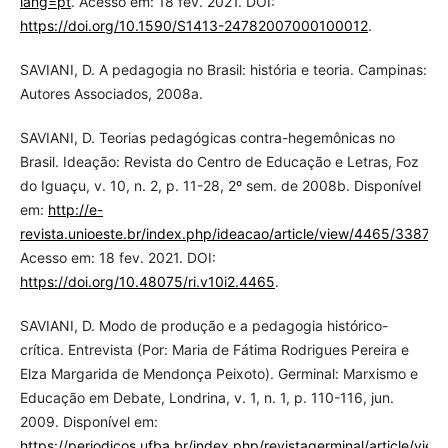
lang=pt
. Acesso em: 18 fev. 2021. DOI:
https://doi.org/10.1590/S1413-24782007000100012
.
SAVIANI, D. A pedagogia no Brasil: história e teoria. Campinas:
Autores Associados, 2008a.
SAVIANI, D. Teorias pedagógicas contra-hegemônicas no
Brasil. Ideação: Revista do Centro de Educação e Letras, Foz
do Iguaçu, v. 10, n. 2, p. 11-28, 2º sem. de 2008b. Disponível
em:
http://e-
revista.unioeste.br/index.php/ideacao/article/view/4465/3387
.
Acesso em: 18 fev. 2021. DOI:
https://doi.org/10.48075/ri.v10i2.4465
.
SAVIANI, D. Modo de produção e a pedagogia histórico-
crítica. Entrevista (Por: Maria de Fátima Rodrigues Pereira e
Elza Margarida de Mendonça Peixoto). Germinal: Marxismo e
Educação em Debate, Londrina, v. 1, n. 1, p. 110-116, jun.
2009. Disponível em:
https://periodicos.ufba.br/index.php/revistagerminal/article/vi