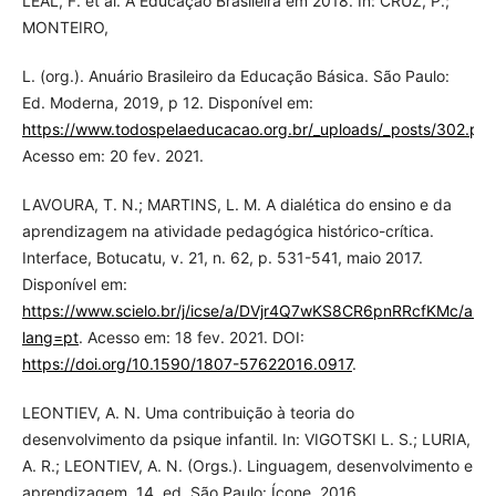
LEAL, F. et al. A Educação Brasileira em 2018. In: CRUZ, P.;
MONTEIRO,
L. (org.). Anuário Brasileiro da Educação Básica. São Paulo:
Ed. Moderna, 2019, p 12. Disponível em:
https://www.todospelaeducacao.org.br/_uploads/_posts/302.pdf
Acesso em: 20 fev. 2021.
LAVOURA, T. N.; MARTINS, L. M. A dialética do ensino e da
aprendizagem na atividade pedagógica histórico-crítica.
Interface, Botucatu, v. 21, n. 62, p. 531-541, maio 2017.
Disponível em:
https://www.scielo.br/j/icse/a/DVjr4Q7wKS8CR6pnRRcfKMc/abst
lang=pt
. Acesso em: 18 fev. 2021. DOI:
https://doi.org/10.1590/1807-57622016.0917
.
LEONTIEV, A. N. Uma contribuição à teoria do
desenvolvimento da psique infantil. In: VIGOTSKI L. S.; LURIA,
A. R.; LEONTIEV, A. N. (Orgs.). Linguagem, desenvolvimento e
aprendizagem. 14. ed. São Paulo: Ícone, 2016.