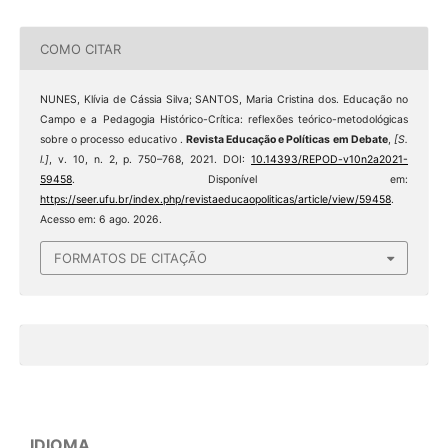
COMO CITAR
NUNES, Klívia de Cássia Silva; SANTOS, Maria Cristina dos. Educação no
Campo e a Pedagogia Histórico-Crítica: reflexões teórico-metodológicas
sobre o processo educativo .
Revista Educação e Políticas em Debate
,
[S.
l.]
, v. 10, n. 2, p. 750–768, 2021. DOI:
10.14393/REPOD-v10n2a2021-
59458
. Disponível em:
https://seer.ufu.br/index.php/revistaeducaopoliticas/article/view/59458
.
Acesso em: 6 ago. 2026.
FORMATOS DE CITAÇÃO
IDIOMA