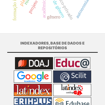
projeto somar
público-privado
acadêmicas
autonomia
gênero
INDEXADORES, BASE DE DADOS E
REPOSITÓRIOS