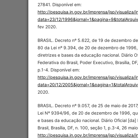
27841. Disponível em:
http://pesquisa.in.gov.br/imprensa/jsp/visualiza/i
data=23/12/1996&jornal=1&pagina=9&totalArqui
fev 2020.
BRASIL. Decreto nº 5.622, de 19 de dezembro de
80 da Lei nº 9.394, de 20 de dezembro de 1996,
diretrizes e bases da educação nacional. Diário Of
Federativa do Brasil, Poder Executivo, Brasília, D
p.1-4. Disponível em:
http://pesquisa.in.gov.br/imprensa/jsp/visualiza/i
data=20/12/2005&jornal=1&pagina=1&totalArqui
2020.
BRASIL. Decreto nº 9.057, de 25 de maio de 2017,
Lei Nº 9394/96, de 20 de dezembro de 1996, que
e bases da educação nacional. Diário Oficial [da]
Brasil, Brasília, DF, n. 100, seção 1, p.3-4, 26 ma
http://pesquisa.in.gov.br/imprensa/jsp/visualiza/i