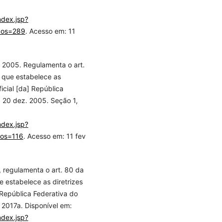
ndex.jsp?
vos=289
. Acesso em: 11
 2005. Regulamenta o art.
 que estabelece as
icial [da] República
F, 20 dez. 2005. Seção 1,
ndex.jsp?
vos=116
. Acesso em: 11 fev
 regulamenta o art. 80 da
 estabelece as diretrizes
 República Federativa do
io 2017a. Disponível em:
ndex.jsp?