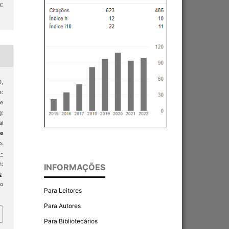
:
,
e:
e
g:
al
 e
p.
-
:
INFORMAÇÕES
u
so
Para Leitores
Para Autores
Para Bibliotecários