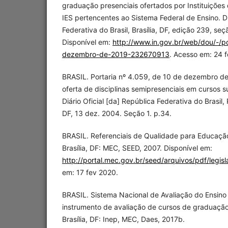
graduação presenciais ofertados por Instituições
IES pertencentes ao Sistema Federal de Ensino. Di
Federativa do Brasil, Brasília, DF, edição 239, seç
Disponível em:
http://www.in.gov.br/web/dou/-/po
dezembro-de-2019-232670913
. Acesso em: 24 
BRASIL. Portaria nº 4.059, de 10 de dezembro d
oferta de disciplinas semipresenciais em cursos s
Diário Oficial [da] República Federativa do Brasil, 
DF, 13 dez. 2004. Seção 1. p.34.
BRASIL. Referenciais de Qualidade para Educação
Brasília, DF: MEC, SEED, 2007. Disponível em:
http://portal.mec.gov.br/seed/arquivos/pdf/legis
em: 17 fev 2020.
BRASIL. Sistema Nacional de Avaliação do Ensino 
instrumento de avaliação de cursos de graduação 
Brasília, DF: Inep, MEC, Daes, 2017b.