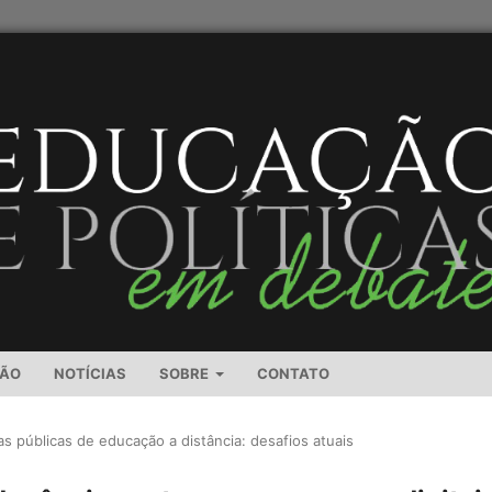
SÃO
NOTÍCIAS
SOBRE
CONTATO
cas públicas de educação a distância: desafios atuais