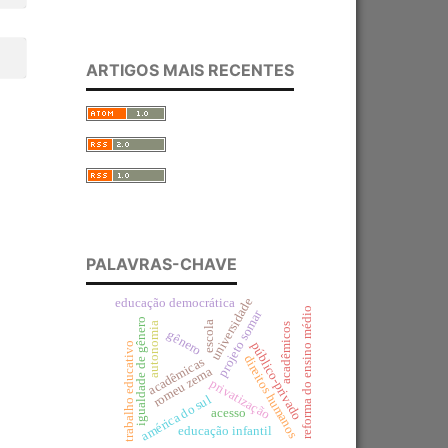
ARTIGOS MAIS RECENTES
PALAVRAS-CHAVE
universidade
educação democrática
reforma do ensino médio
projeto somar
igualdade de gênero
escola
autonomia
acadêmicos
gênero
público-privado
trabalho educativo
direitos humanos
acadêmicas
romeu zema
privatização
américa do sul
acesso
educação infantil