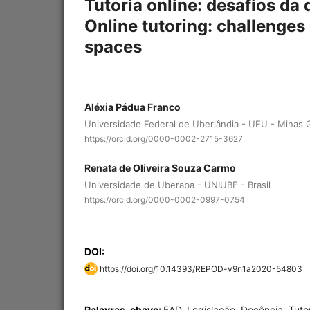
Tutoria online: desafios da
Online tutoring: challenges 
spaces
Aléxia Pádua Franco
Universidade Federal de Uberlândia - UFU - Minas Ge
https://orcid.org/0000-0002-2715-3627
Renata de Oliveira Souza Carmo
Universidade de Uberaba - UNIUBE - Brasil
https://orcid.org/0000-0002-0997-0754
DOI:
https://doi.org/10.14393/REPOD-v9n1a2020-54803
Palavras-chave:
EAD, Legislação, Docência, Tuto