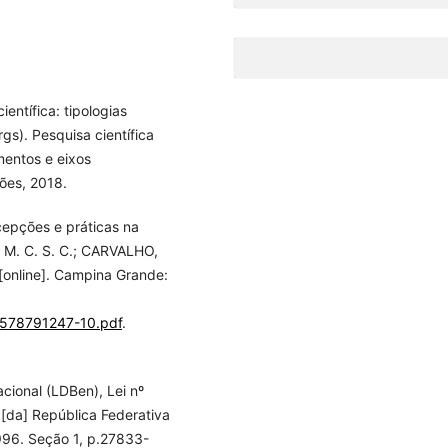
entífica: tipologias
gs). Pesquisa científica
entos e eixos
ões, 2018.
cepções e práticas na
. M. C. S. C.; CARVALHO,
 [online]. Campina Grande:
88578791247-10.pdf
.
cional (LDBen), Lei nº
 [da] República Federativa
1996. Seção 1, p.27833-