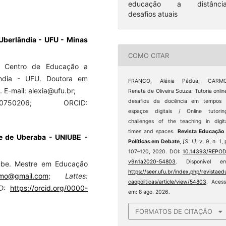
educação a distância
desafios atuais
 Uberlândia - UFU - Minas
COMO CITAR
o Centro de Educação a
ândia - UFU. Doutora em
FRANCO, Aléxia Pádua; CARMO
E-mail: alexia@ufu.br;
Renata de Oliveira Souza. Tutoria onlin
desafios da docência em tempos 
42780750206; ORCID:
espaços digitais / Online tutorin
challenges of the teaching in digit
times and spaces.
Revista Educação
e de Uberaba - UNIUBE -
Políticas em Debate
,
[S. l.]
, v. 9, n. 1, 
107–120, 2020. DOI:
10.14393/REPOD
v9n1a2020-54803
. Disponível em
ube. Mestre em Educação
https://seer.ufu.br/index.php/revistaed
armo@gmail.com
;
Lattes:
caopoliticas/article/view/54803
. Aces
ID:
https://orcid.org/0000-
em: 8 ago. 2026.
FORMATOS DE CITAÇÃO