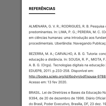
REFERÊNCIAS
ALMENARA, G. V. R.; RODRIGUES, R. B. Pesquisa ci
predominantes. In: LIMA, P. G.; PEREIRA, M. C. (Or
em ciências humanas: uma introdução aos fundam
procedimentais. Uberlândia: Navegando Publicaç
BEZERRA, M. A.; CARVALHO, A. B. G. Tutoria: con
educação a distância. In: SOUSA, R. P., MIOTA, F
A. B. G. (Orgs). Tecnologias digitais na educação
EDUEPB, 2011. p.233-258. Disponível em:
http://books.scielo.org/id/6pdyn/pdf/sousa-97
Acesso em: 13 fev 2020.
BRASIL. Lei de Diretrizes e Bases da Educação Na
9394, de 20 de dezembro de 1996. Diário Oficial
do Brasil, Poder Executivo, Brasília, DF, 23 dez. 