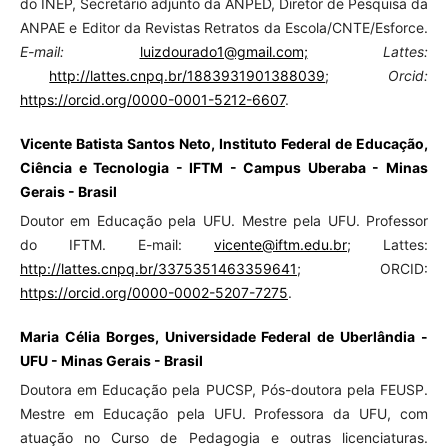
do INEP, Secretário adjunto da ANPED, Diretor de Pesquisa da
ANPAE e Editor da Revistas Retratos da Escola/CNTE/Esforce.
E-mail:
luizdourado1@gmail.com;
Lattes:
http://lattes.cnpq.br/1883931901388039
;
Orcid:
https://orcid.org/0000-0001-5212-6607
.
Vicente Batista Santos Neto, Instituto Federal de Educação,
Ciência e Tecnologia - IFTM - Campus Uberaba - Minas
Gerais - Brasil
Doutor em Educação pela UFU. Mestre pela UFU. Professor
do IFTM. E-mail:
vicente@iftm.edu.br
; Lattes:
http://lattes.cnpq.br/3375351463359641
; ORCID:
https://orcid.org/0000-0002-5207-7275
.
Maria Célia Borges, Universidade Federal de Uberlândia -
UFU - Minas Gerais - Brasil
Doutora em Educação pela PUCSP, Pós-doutora pela FEUSP.
Mestre em Educação pela UFU. Professora da UFU, com
atuação no Curso de Pedagogia e outras licenciaturas.