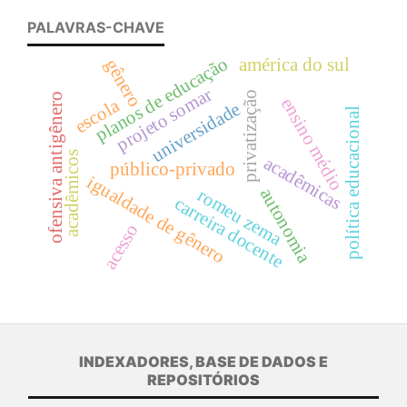
PALAVRAS-CHAVE
planos de educação
américa do sul
gênero
projeto somar
privatização
ofensiva antigênero
ensino médio
escola
universidade
política educacional
acadêmicos
acadêmicas
público-privado
igualdade de gênero
autonomia
romeu zema
carreira docente
acesso
INDEXADORES, BASE DE DADOS E
REPOSITÓRIOS