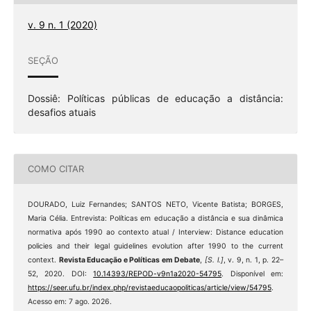
v. 9 n. 1 (2020)
SEÇÃO
Dossiê: Políticas públicas de educação a distância:
desafios atuais
COMO CITAR
DOURADO, Luiz Fernandes; SANTOS NETO, Vicente Batista; BORGES,
Maria Célia. Entrevista: Políticas em educação a distância e sua dinâmica
normativa após 1990 ao contexto atual / Interview: Distance education
policies and their legal guidelines evolution after 1990 to the current
context.
Revista Educação e Políticas em Debate
,
[S. l.]
, v. 9, n. 1, p. 22–
52, 2020. DOI:
10.14393/REPOD-v9n1a2020-54795
. Disponível em:
https://seer.ufu.br/index.php/revistaeducaopoliticas/article/view/54795
.
Acesso em: 7 ago. 2026.