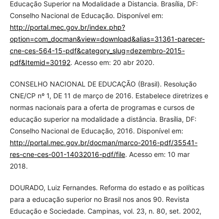
Educação Superior na Modalidade a Distancia. Brasília, DF:
Conselho Nacional de Educação. Disponível em:
http://portal.mec.gov.br/index.php?
option=com_docman&view=download&alias=31361-parecer-
cne-ces-564-15-pdf&category_slug=dezembro-2015-
pdf&Itemid=30192
. Acesso em: 20 abr 2020.
CONSELHO NACIONAL DE EDUCAÇÃO (Brasil). Resolução
CNE/CP nº 1, DE 11 de março de 2016. Estabelece diretrizes e
normas nacionais para a oferta de programas e cursos de
educação superior na modalidade a distância. Brasília, DF:
Conselho Nacional de Educação, 2016. Disponível em:
http://portal.mec.gov.br/docman/marco-2016-pdf/35541-
res-cne-ces-001-14032016-pdf/file
. Acesso em: 10 mar
2018.
DOURADO, Luiz Fernandes. Reforma do estado e as políticas
para a educação superior no Brasil nos anos 90. Revista
Educação e Sociedade. Campinas, vol. 23, n. 80, set. 2002,