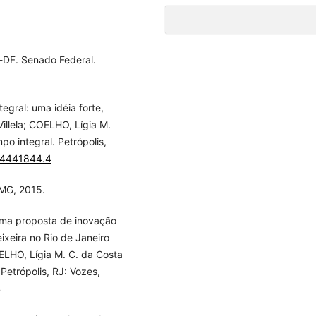
a-DF. Senado Federal.
egral: uma idéia forte,
Villela; COELHO, Lígia M.
po integral. Petrópolis,
54441844.4
-MG, 2015.
uma proposta de inovação
ixeira no Rio de Janeiro
OELHO, Lígia M. C. da Costa
 Petrópolis, RJ: Vozes,
4