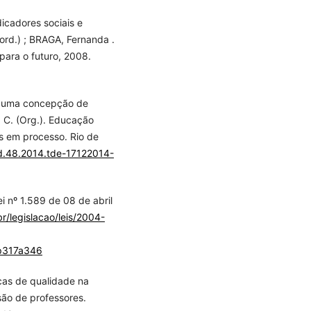
icadores sociais e
rd.) ; BRAGA, Fernanda .
 para o futuro, 2008.
l: uma concepção de
 C. (Org.). Educação
as em processo. Rio de
/d.48.2014.tde-17122014-
º 1.589 de 08 de abril
r/legislacao/leis/2004-
7p317a346
cas de qualidade na
são de professores.