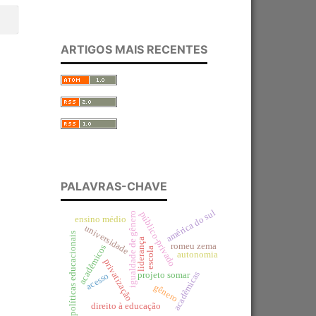
ARTIGOS MAIS RECENTES
PALAVRAS-CHAVE
américa do sul
igualdade de gênero
público-privado
ensino médio
universidade
políticas educacionais
liderança
romeu zema
acadêmicos
escola
autonomia
privatização
acadêmicas
projeto somar
acesso
gênero
direito à educação