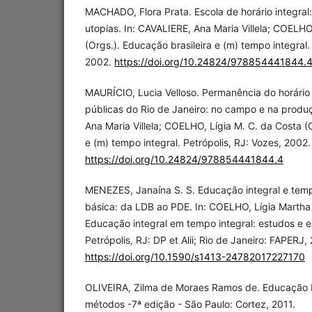
MACHADO, Flora Prata. Escola de horário integral
utopias. In: CAVALIERE, Ana Maria Villela; COELHO
(Orgs.). Educação brasileira e (m) tempo integral.
2002.
https://doi.org/10.24824/978854441844.
MAURÍCIO, Lucia Velloso. Permanência do horário 
públicas do Rio de Janeiro: no campo e na produç
Ana Maria Villela; COELHO, Lígia M. C. da Costa (
e (m) tempo integral. Petrópolis, RJ: Vozes, 2002.
https://doi.org/10.24824/978854441844.4
MENEZES, Janaína S. S. Educação integral e tem
básica: da LDB ao PDE. In: COELHO, Lígia Martha 
Educação integral em tempo integral: estudos e 
Petrópolis, RJ: DP et Alii; Rio de Janeiro: FAPERJ,
https://doi.org/10.1590/s1413-24782017227170
OLIVEIRA, Zilma de Moraes Ramos de. Educação I
métodos -7ª edição - São Paulo: Cortez, 2011.