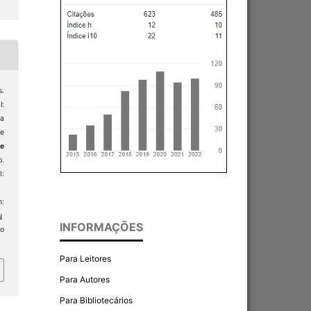
.
l:
da
de
 e
p.
:
:
u
INFORMAÇÕES
so
Para Leitores
Para Autores
Para Bibliotecários