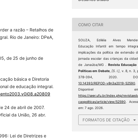
COMO CITAR
der a razão – Retalhos de
ral. Rio de Janeiro: DPeA,
SOUZA, Ediléia Alves Mendes
Educação Infantil em tempo integra
implicações da política de extensão 
05, de 25 de junho de
jornada escolar das crianças da cida
de Janaúba/MG .
Revista Educação
Políticas em Debate
,
[S. l.]
, v. 8, n. 3, 
378–394, 2020. DOI
cação básica e Diretoria
10.14393/REPOD-v8n3a2019-52590
.
ional de educação integral.
Disponível em
imento2003.v0i08.a20809
https://seer.ufu.br/index.php/revistaed
caopoliticas/article/view/52590
. Aces
de 24 de abril de 2007.
em: 7 ago. 2026.
icial da União, 26 abr.
FORMATOS DE CITAÇÃO
6: Lei de Diretrizes e