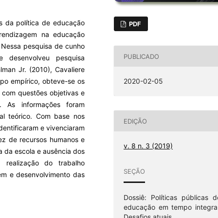
es da política de educação
PDF
prendizagem na educação
. Nessa pesquisa de cunho
PUBLICADO
se desenvolveu pesquisa
lman Jr. (2010), Cavaliere
mpo empírico, obteve-se os
2020-02-05
 com questões objetivas e
es. As informações foram
ial teórico. Com base nos
EDIÇÃO
identificaram e vivenciaram
ssez de recursos humanos e
v. 8 n. 3 (2019)
ra da escola e ausência dos
a realização do trabalho
SEÇÃO
em e desenvolvimento das
Dossiê: Políticas públicas d
educação em tempo integral
Desafios atuais