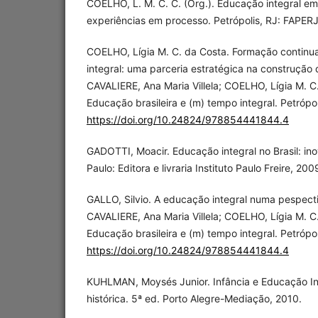
COELHO, L. M. C. C. (Org.). Educação integral em
experiências em processo. Petrópolis, RJ: FAPER
COELHO, Lígia M. C. da Costa. Formação continu
integral: uma parceria estratégica na construção d
CAVALIERE, Ana Maria Villela; COELHO, Lígia M. C.
Educação brasileira e (m) tempo integral. Petrópol
https://doi.org/10.24824/978854441844.4
GADOTTI, Moacir. Educação integral no Brasil: i
Paulo: Editora e livraria Instituto Paulo Freire, 200
GALLO, Silvio. A educação integral numa pespecti
CAVALIERE, Ana Maria Villela; COELHO, Lígia M. C.
Educação brasileira e (m) tempo integral. Petrópol
https://doi.org/10.24824/978854441844.4
KUHLMAN, Moysés Junior. Infância e Educação I
histórica. 5ª ed. Porto Alegre-Mediação, 2010.