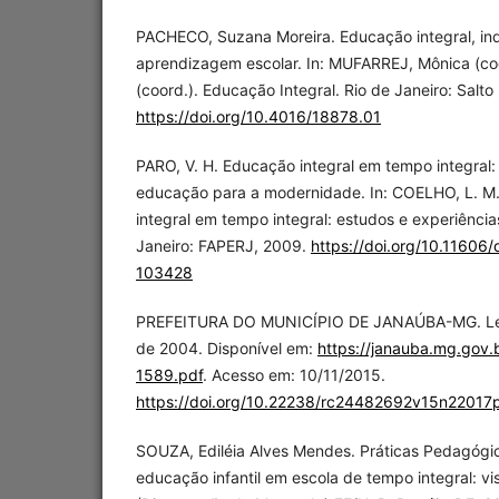
PACHECO, Suzana Moreira. Educação integral, ind
aprendizagem escolar. In: MUFARREJ, Mônica (coo
(coord.). Educação Integral. Rio de Janeiro: Salto
https://doi.org/10.4016/18878.01
PARO, V. H. Educação integral em tempo integra
educação para a modernidade. In: COELHO, L. M.
integral em tempo integral: estudos e experiênci
Janeiro: FAPERJ, 2009.
https://doi.org/10.11606
103428
PREFEITURA DO MUNICÍPIO DE JANAÚBA-MG. Lei n
de 2004. Disponível em:
https://janauba.mg.gov.b
1589.pdf
. Acesso em: 10/11/2015.
https://doi.org/10.22238/rc24482692v15n2201
SOUZA, Ediléia Alves Mendes. Práticas Pedagógi
educação infantil em escola de tempo integral: vi