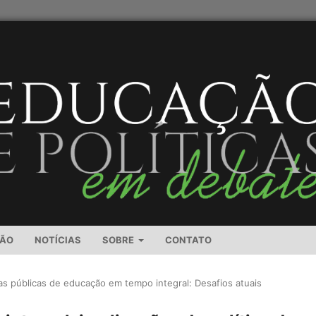
SÃO
NOTÍCIAS
SOBRE
CONTATO
cas públicas de educação em tempo integral: Desafios atuais