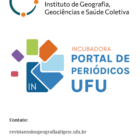
Contato:
revistaensinogeografia@igesc.ufu.br