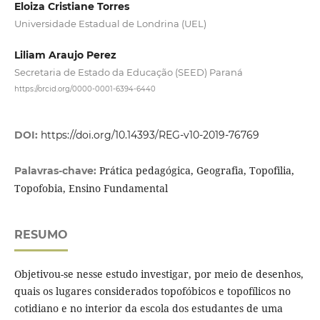
Eloiza Cristiane Torres
Universidade Estadual de Londrina (UEL)
Liliam Araujo Perez
Secretaria de Estado da Educação (SEED) Paraná
https://orcid.org/0000-0001-6394-6440
DOI:
https://doi.org/10.14393/REG-v10-2019-76769
Prática pedagógica, Geografia, Topofilia,
Palavras-chave:
Topofobia, Ensino Fundamental
RESUMO
Objetivou-se nesse estudo investigar, por meio de desenhos,
quais os lugares considerados topofóbicos e topofílicos no
cotidiano e no interior da escola dos estudantes de uma