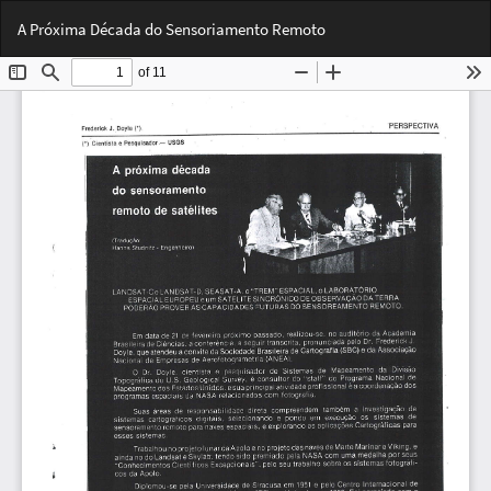
Voltar
Bai
Ba
A Próxima Década do Sensoriamento Remoto
aos
PD
Detalhes
do
Artigo