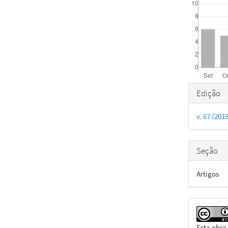
Detal
Edição
do
v. 67 (201
artigo
Seção
Artigos
Esta obra