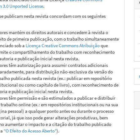
on 3.0 Unported License
.
ue publicam nesta revista concordam com os seguintes
ores mantém os direitos autorais e concedem à revista o
eito de primeira publicação, com o trabalho simultaneamente
enciado sob a
Licença Creative Commons Atribuição
que
mite o compartilhamento do trabalho com reconhecimento
autoria e publicação inicial nesta revista.
ores têm autorização para assumir contratos adicionais
D
aradamente, para distribuição não-exclusiva da versão do
balho publicada nesta revista (ex.: publicar em repositório
p
titucional ou como capítulo de livro), com reconhecimento de
oria e publicação inicial nesta revista.
ores têm permissão e são estimulados a publicar e distribuir
 trabalho online (ex.: em repositórios institucionais ou na sua
ina pessoal) a qualquer ponto antes ou durante o processo
torial, já que isso pode gerar alterações produtivas, bem
o aumentar o impacto e a citação do trabalho publicado
ja
"O Efeito do Acesso Aberto"
).