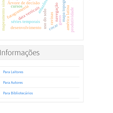
mapeamento sistemático
amazônia azul
mapa topográfico
Árvore de decisão
navegação
fotogrametria
cursos
data verticais
américa latina
produtividade
uso do solo
ravinas
gauss
séries temporais
cocar
desenvolvimento
Informações
Para Leitores
Para Autores
Para Bibliotecários