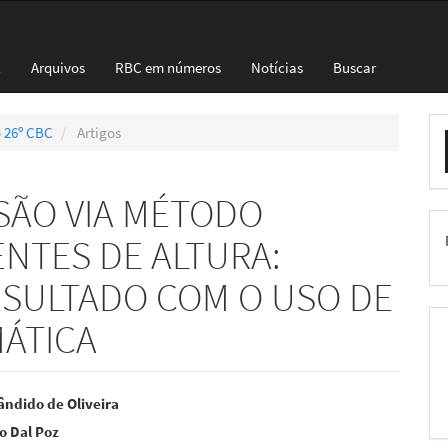
l
Arquivos
RBC em números
Notícias
Buscar
E
o 26º CBC
Artigos
S
SÃO VIA MÉTODO
NTES DE ALTURA:
ESULTADO COM O USO DE
ÁTICA
eúdo
ndido de Oliveira
io Dal Poz