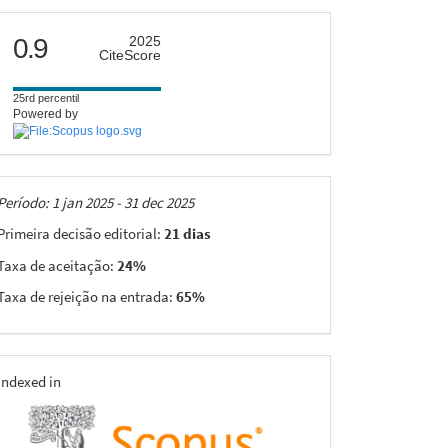
citescore
0.9
2025
CiteScore
25rd percentil
Powered by
Taxas
Período: 1 jan 2025 - 31 dec 2025
Primeira decisão editorial:
21 dias
Taxa de aceitação:
24%
Taxa de rejeição na entrada:
65%
indexing
Indexed in