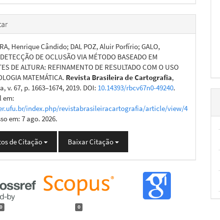
ar
RA, Henrique Cândido; DAL POZ, Aluir Porfírio; GALO,
. DETECÇÃO DE OCLUSÃO VIA MÉTODO BASEADO EM
ES DE ALTURA: REFINAMENTO DE RESULTADO COM O USO
OLOGIA MATEMÁTICA.
Revista Brasileira de Cartografia
,
, v. 67, p. 1663–1674, 2019. DOI:
10.14393/rbcv67n0-49240
.
l em:
er.ufu.br/index.php/revistabrasileiracartografia/article/view/4
sso em: 7 ago. 2026.
os de Citação
Baixar Citação
0
0