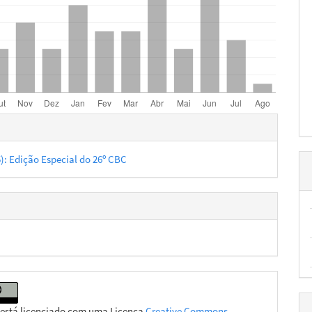
hes
5): Edição Especial do 26º CBC
 está licenciado com uma Licença
Creative Commons