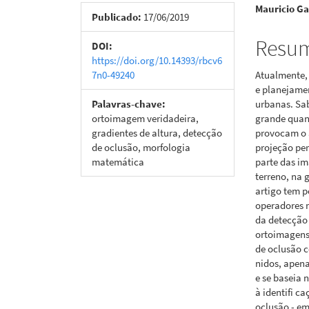
Mauricio Ga
de
artigo
Publicado:
17/06/2019
artigos
princi
Resu
DOI:
https://doi.org/10.14393/rbcv6
7n0-49240
Atualmente, 
e planejamen
Palavras-chave:
urbanas. Sa
ortoimagem veridadeira,
grande quant
gradientes de altura, detecção
provocam o a
de oclusão, morfologia
projeção per
matemática
parte das im
terreno, na
artigo tem p
operadores 
da detecção 
ortoimagens
de oclusão c
nidos, apena
e se baseia 
à identifi ca
oclusão - em