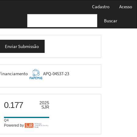
Cadastro
Acesso
Buscar
nviar
Enviar Submissão
ubmissão
FAPEMIG
Financiamento
APQ-04537-23
scimago
0.177
2025
SJR
Q4
Powered by