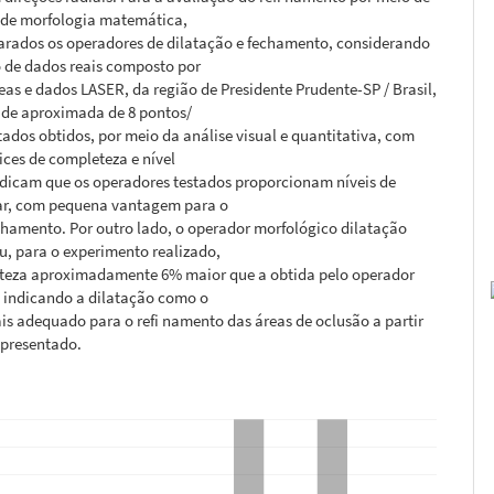
 de morfologia matemática,
rados os operadores de dilatação e fechamento, considerando
 de dados reais composto por
as e dados LASER, da região de Presidente Prudente-SP / Brasil,
de aproximada de 8 pontos/
tados obtidos, por meio da análise visual e quantitativa, com
ices de completeza e nível
ndicam que os operadores testados proporcionam níveis de
lar, com pequena vantagem para o
chamento. Por outro lado, o operador morfológico dilatação
, para o experimento realizado,
eza aproximadamente 6% maior que a obtida pelo operador
 indicando a dilatação como o
s adequado para o refi namento das áreas de oclusão a partir
presentado.