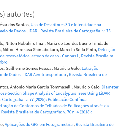
) autor(es)
César dos Santos,
Uso de Descritores 3D e Intensidade na
 meio de Dados LiDAR
,
Revista Brasileira de Cartografia: v. 75
lo, Nilton Nobuhiro Imai, Maria de Lourdes Bueno Trindade
, Milton Hirokasu Shimabukuro, Marcelo Solfa Pinto,
Detecção
e reservatórios: estudo de caso - Canoas I
,
Revista Brasileira
embro
tos, Guilherme Gomes Pessoa, Mauricio Galo,
Extração
tir de Dados LiDAR Aerotransportado
,
Revista Brasileira de
antos, Antonio Maria Garcia Tommaselli, Mauricio Galo,
Diameter
oss-Section Shape Analysis of Eucalyptus Trees Using LiDAR
e Cartografia: v. 77 (2025): Publicação Contínua
xtração de Contornos de Telhados de Edificações através da
,
Revista Brasileira de Cartografia: v. 70 n. 4 (2018):
go,
Aplicações do GPS em Fotogrametria
,
Revista Brasileira de