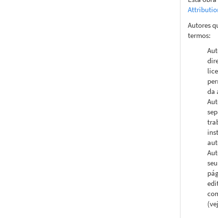
Attributi
Autores q
termos:
Aut
dir
lic
per
da 
Aut
sep
tra
ins
aut
Aut
seu
pág
edi
com
(ve