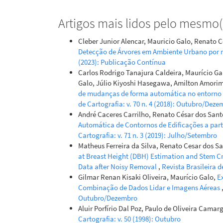
Artigos mais lidos pelo mesmo(s
Cleber Junior Alencar, Mauricio Galo, Renato 
Detecção de Árvores em Ambiente Urbano por
(2023): Publicação Contínua
Carlos Rodrigo Tanajura Caldeira, Maurício Ga
Galo, Júlio Kiyoshi Hasegawa, Amilton Amorim
de mudanças de forma automática no entorno d
de Cartografia: v. 70 n. 4 (2018): Outubro/Dez
André Caceres Carrilho, Renato César dos San
Automática de Contornos de Edificações a par
Cartografia: v. 71 n. 3 (2019): Julho/Setembro
Matheus Ferreira da Silva, Renato Cesar dos S
at Breast Height (DBH) Estimation and Stem Cr
Data after Noisy Removal
,
Revista Brasileira d
Gilmar Renan Kisaki Oliveira, Maurício Galo,
E
Combinação de Dados Lidar e Imagens Aéreas
Outubro/Dezembro
Aluir Porfírio Dal Poz, Paulo de Oliveira Camar
Cartografia: v. 50 (1998): Outubro