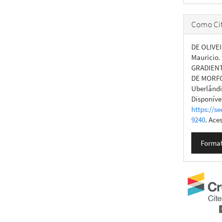
Como Cit
DE OLIVEI
Mauricio
GRADIENT
DE MORF
Uberlândia
Disponíve
https://se
9240
. Ace
Format