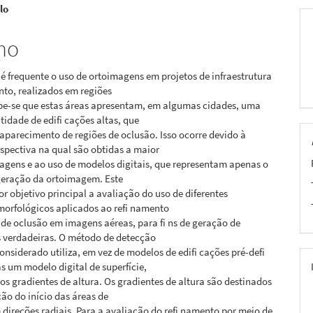
lo
pal
mo
é frequente o uso de ortoimagens em projetos de infraestrutura
to, realizados em regiões
be-se que estas áreas apresentam, em algumas cidades, uma
idade de edifi cações altas, que
parecimento de regiões de oclusão. Isso ocorre devido à
spectiva na qual são obtidas a maior
agens e ao uso de modelos digitais, que representam apenas o
 geração da ortoimagem. Este
or objetivo principal a avaliação do uso de diferentes
morfológicos aplicados ao refi namento
de oclusão em imagens aéreas, para fi ns de geração de
 verdadeiras. O método de detecção
onsiderado utiliza, em vez de modelos de edifi cações pré-defi
s um modelo digital de superfície,
nos gradientes de altura. Os gradientes de altura são destinados
ção do início das áreas de
 direções radiais. Para a avaliação do refi namento por meio de