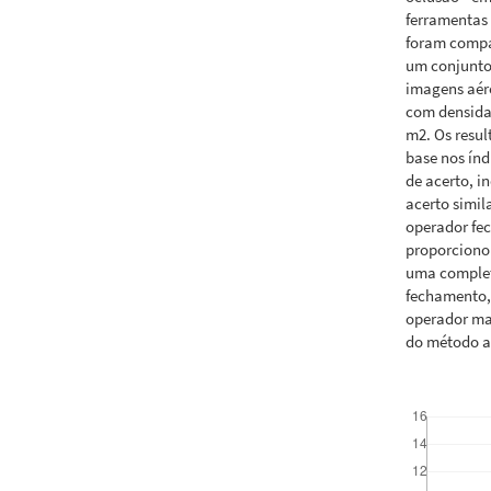
ferramentas
foram compa
um conjunto
imagens aére
com densida
m2. Os resul
base nos índ
de acerto, i
acerto simi
operador fe
proporcionou
uma complet
fechamento,
operador mai
do método a
Downloads