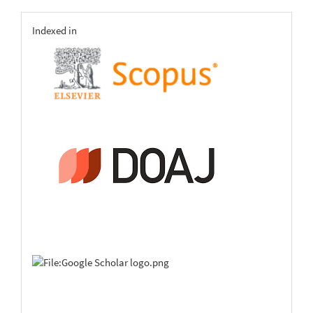
indexing
Indexed in