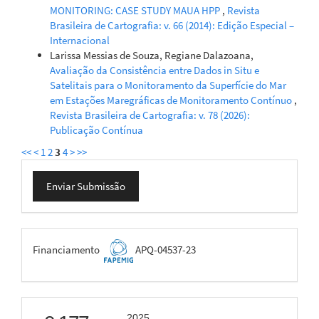
MONITORING: CASE STUDY MAUA HPP
,
Revista
Brasileira de Cartografia: v. 66 (2014): Edição Especial –
Internacional
Larissa Messias de Souza, Regiane Dalazoana,
Avaliação da Consistência entre Dados in Situ e
Satelitais para o Monitoramento da Superfície do Mar
em Estações Maregráficas de Monitoramento Contínuo
,
Revista Brasileira de Cartografia: v. 78 (2026):
Publicação Contínua
<<
<
1
2
3
4
>
>>
Enviar
Enviar Submissão
Submissão
FAPEMIG
Financiamento
APQ-04537-23
scimago
2025