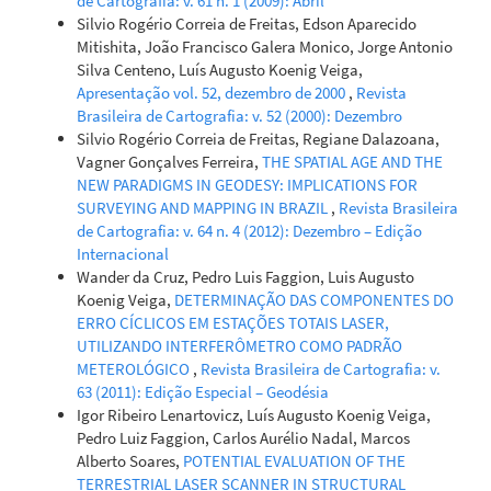
de Cartografia: v. 61 n. 1 (2009): Abril
Silvio Rogério Correia de Freitas, Edson Aparecido
Mitishita, João Francisco Galera Monico, Jorge Antonio
Silva Centeno, Luís Augusto Koenig Veiga,
Apresentação vol. 52, dezembro de 2000
,
Revista
Brasileira de Cartografia: v. 52 (2000): Dezembro
Silvio Rogério Correia de Freitas, Regiane Dalazoana,
Vagner Gonçalves Ferreira,
THE SPATIAL AGE AND THE
NEW PARADIGMS IN GEODESY: IMPLICATIONS FOR
SURVEYING AND MAPPING IN BRAZIL
,
Revista Brasileira
de Cartografia: v. 64 n. 4 (2012): Dezembro – Edição
Internacional
Wander da Cruz, Pedro Luis Faggion, Luis Augusto
Koenig Veiga,
DETERMINAÇÃO DAS COMPONENTES DO
ERRO CÍCLICOS EM ESTAÇÕES TOTAIS LASER,
UTILIZANDO INTERFERÔMETRO COMO PADRÃO
METEROLÓGICO
,
Revista Brasileira de Cartografia: v.
63 (2011): Edição Especial – Geodésia
Igor Ribeiro Lenartovicz, Luís Augusto Koenig Veiga,
Pedro Luiz Faggion, Carlos Aurélio Nadal, Marcos
Alberto Soares,
POTENTIAL EVALUATION OF THE
TERRESTRIAL LASER SCANNER IN STRUCTURAL