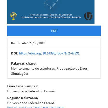
PDF
Publicado:
27/06/2019
DOI:
https://doi.org/10.14393/rbcv71n2-47891
Palavras-chave:
Monitoramento de estruturas, Propagação de Erros,
Simulações
Conteúdo
Lívia Faria Sampaio
Universidade Federal do Paraná
do
Regiane Dalazoana
artigo
Universidade Federal do Paraná
https://orcid.org/0000-0001-5468-0679