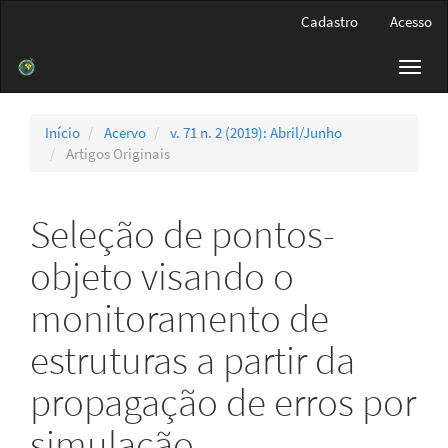
Navegação
Cadastro
Acesso
Principal
Conteúdo
Toggl
principal
navig
Barra
Lateral
Início
Acervo
v. 71 n. 2 (2019): Abril/Junho
Artigos Originais
Seleção de pontos-
objeto visando o
monitoramento de
estruturas a partir da
propagação de erros por
simulação