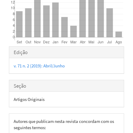
Detalhes
Edição
do
v. 71 n. 2 (2019): Abril/Junho
artigo
Seção
Artigos Originais
Autores que publicam nesta revista concordam com os
seguintes termos: