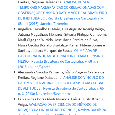
Freitas, Regiane Dalazoana,
ANÁLISE DE SÉRIES
TEMPORAIS MAREGRÁFICAS CORRELACIONADAS COM
OBSERVAÇÕES GNSS NO DATUM VERTICAL BRASILEIRO
DE IMBITUBA-SC
,
Revista Brasileira de Cartografia: v.
68 n. 1 (2016): Janeiro/Fevereiro
Angelica Carvalho Di Maio, Luis Augusto Koenig Veiga,
Juliana Magalhães Menezes, Silvana Philippi Camboim,
Marli Cigagna Wiefels, José Maria Pereira da Silva,
Maria Cecília Bonato Bradalize, Kellen Milene Gomes e
Santos, Juliana Marques de Souza,
OLIMPÍADA DE
CARTOGRAFIA DE ÂMBITO NACIONAL PARA O ENSINO
MÉDIO
,
Revista Brasileira de Cartografia: v. 68 n. 7
(2016): Julho/Agosto
Alessandra Svonka Palmeiro, Sílvio Rogério Correia de
Freitas, Regiane Dalazoana,
ANÁLISE DO VÍNCULO DO
DATUM VERTICAL BRASILEIRO A UM SISTEMA GLOBAL
DE ALTITUDES
,
Revista Brasileira de Cartografia: v. 65
n. 6 (2013): Novembro/Dezembro
Fabiani das Dores Abati Miranda, Luís Augusto Koenig
Veiga,
AVALIAÇÃO DA EFICIÊNCIA DO MÉTODO DE
RELAÇÃO DA LINHA DE REFERÊNCIA
,
Revista Brasileira