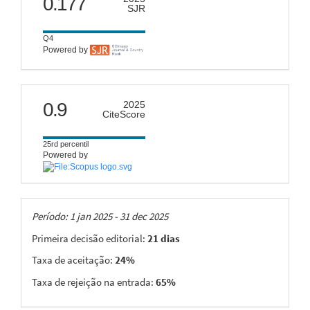
0.177
SJR
Q4
Powered by
citescore
0.9
2025
CiteScore
25rd percentil
Powered by
Taxas
Período: 1 jan 2025 - 31 dec 2025
Primeira decisão editorial:
21 dias
Taxa de aceitação:
24%
Taxa de rejeição na entrada:
65%