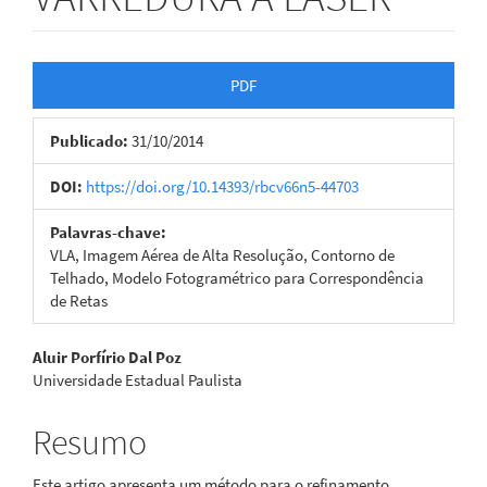
Barra
PDF
lateral
Publicado:
31/10/2014
de
artigos
DOI:
https://doi.org/10.14393/rbcv66n5-44703
Palavras-chave:
VLA, Imagem Aérea de Alta Resolução, Contorno de
Telhado, Modelo Fotogramétrico para Correspondência
de Retas
Conteúdo
Aluir Porfírio Dal Poz
Universidade Estadual Paulista
do
artigo
Resumo
principal
Este artigo apresenta um método para o refinamento