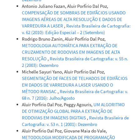
Antonio Juliano Fazan, Aluir Porfírio Dal Poz,
COMPENSAÇÃO DE SOMBRAS DE EDIFÃCIOS USANDO
IMAGENS AÉREAS DE ALTA RESOLUÇÃO E DADOS DE
VARREDURA A LASER
,
Revista Brasileira de Cartografia:
v. 62 (2010): Edição Especial – 2 (Setembro)
Rodrigo Bruno Zanin, Aluir Porfírio Dal Poz,
METODOLOGIA AUTOMÁTICA PARA EXTRAÇÃO DE
CRUZAMENTO DE RODOVIAS EM IMAGENS DE ALTA
RESOLUÇÃO
,
Revista Brasileira de Cartografia: v. 55 n.
2 (2003): Dezembro
Michelle Sayuri Yano, Aluir Porfírio Dal Poz,
SEGMENTAÇÃO DE FACES DE TELHADOS DE EDIFÃCIOS
EM DADOS DE VARREDURA A LASER USANDO O
MÉTODO RANSAC
,
Revista Brasileira de Cartografia: v.
68 n. 7 (2016): Julho/Agosto
Aluir Porfírio Dal Poz, Peggy Agouris,
UM ALGORITMO
DE OTIMIZAÇÃO GLOBAL PARA A EXTRAÇÃO DE
RODOVIAS EM IMAGENS DIGITAIS
,
Revista Brasileira de
Cartografia: v. 53 n. 1 (2001): Dezembro
Aluir Porfírio Dal Poz, Giovane Maia do Vale,
METODOLOGIA MODIFICADA DE PROGRAMAÇÃO