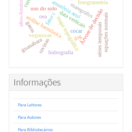
cursos
amazônia azul
altos-fundos
fotogrametria
maregráfos
uso do solo
Árvore de decisão
data verticais
fator c
equações normais
oea
análise harmônica
mapa topográfico
gauss
séries temporais
cocar
voçorocas
dsg
guanabara
ravinas
hidrografia
Informações
Para Leitores
Para Autores
Para Bibliotecários