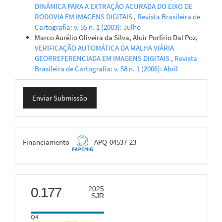
DINÂMICA PARA A EXTRAÇÃO ACURADA DO EIXO DE
RODOVIA EM IMAGENS DIGITAIS
,
Revista Brasileira de
Cartografia: v. 55 n. 1 (2003): Julho
Marco Aurélio Oliveira da Silva, Aluir Porfírio Dal Poz,
VERIFICAÇÃO AUTOMÁTICA DA MALHA VIÁRIA
GEORREFERENCIADA EM IMAGENS DIGITAIS
,
Revista
Brasileira de Cartografia: v. 58 n. 1 (2006): Abril
Enviar
Enviar Submissão
Submissão
FAPEMIG
Financiamento
APQ-04537-23
scimago
0.177
2025
SJR
Q4