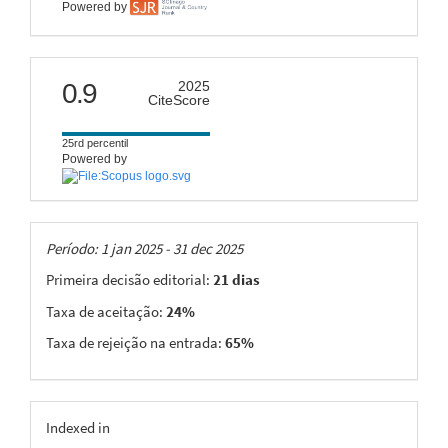
Powered by
citescore
0.9
2025
CiteScore
25rd percentil
Powered by
Taxas
Período: 1 jan 2025 - 31 dec 2025
Primeira decisão editorial:
21 dias
Taxa de aceitação:
24%
Taxa de rejeição na entrada:
65%
indexing
Indexed in