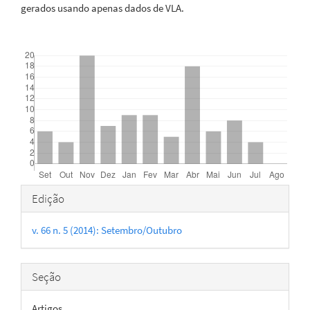
gerados usando apenas dados de VLA.
Downloads
Detalhes
Edição
do
v. 66 n. 5 (2014): Setembro/Outubro
artigo
Seção
Artigos