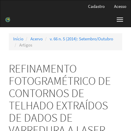
Navegação
Cadastro
Acesso
Principal
Conteúdo
Toggl
principal
navig
Barra
Lateral
Início
Acervo
v. 66 n. 5 (2014): Setembro/Outubro
Artigos
REFINAMENTO
FOTOGRAMÉTRICO DE
CONTORNOS DE
TELHADO EXTRAÍDOS
DE DADOS DE
VARREDURA A LASER