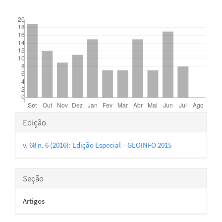
Downloads
Detalhes
Edição
do
v. 68 n. 6 (2016): Edição Especial – GEOINFO 2015
artigo
Seção
Artigos