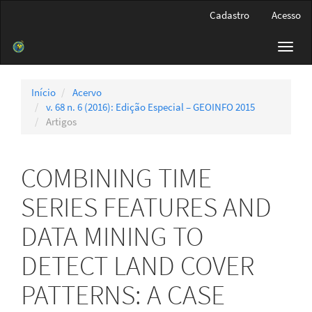
Navegação
Cadastro
Acesso
Principal
Conteúdo
Toggl
principal
navig
Barra
Lateral
Início
Acervo
v. 68 n. 6 (2016): Edição Especial – GEOINFO 2015
Artigos
COMBINING TIME
SERIES FEATURES AND
DATA MINING TO
DETECT LAND COVER
PATTERNS: A CASE