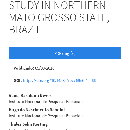
STUDY IN NORTHERN
MATO GROSSO STATE,
BRAZIL
Barra
PDF (Inglês)
lateral
Publicado:
05/09/2018
de
artigos
DOI:
https://doi.org/10.14393/rbcv68n6-44488
Conteúdo
Alana Kasahara Neves
Instituto Nacional de Pesquisas Espaciais
do
Hugo do Nascimento Bendini
artigo
Instituto Nacional de Pesquisas Espaciais
Thales Sehn Korting
principal