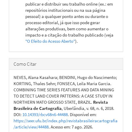
publicar e distribuir seu trabalho online (ex.: em
repositórios institucionais ou na sua página
pessoal) a qualquer ponto antes ou durante o
processo editorial, já que isso pode gerar
alterações produtivas, bem como aumentar o
impacto e a citação do trabalho publicado (veja
"O Efeito do Acesso Aberto"
).
Como Citar
NEVES, Alana Kasahara; BENDINI, Hugo do Nascimento;
KORTING, Thales Sehn; FONSECA, Leila Maria Garcia.
COMBINING TIME SERIES FEATURES AND DATA MINING
TO DETECT LAND COVER PATTERNS: A CASE STUDY IN
NORTHERN MATO GROSSO STATE, BRAZIL.
Revista
Brasileira de Cartografia
, Uberlândia, v. 68, n. 6, 2018.
DOI:
10.14393/rbcv68n6-44488
. Disponível em:
https://seer.ufu.br/index.php/revistabrasileiracartografia
/article/view/44488
. Acesso em: 7 ago. 2026.