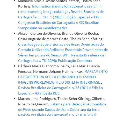
Mikhaela Aloísia Jéssie Santos Pletsch, Thales Sehn
Körting,
Information mining for automatic search in
remote sensing image catalogs
,
Revista Brasileira de
Cartografia: v. 70 n. 5 (2018): Edição Especial – XXVII
Congresso Brasileiro de Cartografia e XIX Brazilian
Symposium on GeoInformatics
Alisson Cleiton de Oliveira, Brenda Oliveira Rocha,
Cesar Augusto de Moraes Costa, Thales Sehn Körting,
Classificação Supervisionada de Áreas Queimadas do
Cerrado Utilizando Atributos Espectrais Provenientes de
Séries Temporais do Sensor WFI
,
Revista Brasileira de
Cartografia: v. 76 (2024): Publicação Contínua
Bárbara Maria Giaccom Ribeiro, Leila Maria Garcia
Fonseca, Hermann Johann Heinrich Kux,
MAPEAMENTO
DA COBERTURA DO SOLO URBANO UTILIZANDO
IMAGENS WORLDVIEW-II E O SISTEMA INTERIMAGE
,
Revista Brasileira de Cartografia: v. 63 (2011): Edição
Especial – 40 anos da RBC
Marcos Lima Rodrigues, Thales Sehn Körting, Gilberto
Ribeiro de Queiroz,
Sistema para Detecção Automática
de Pivôs usando Dados de Uso e Cobertura da terra
,
Revista Brasileira de Cartografia: v. 73 n. 4 (2021):