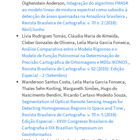
Oighenstein Anderson,
Integração do algoritmo FMASK
ao modelo linear de mistura espectral como subsídio à
detecção de áreas queimadas na Amazônia brasileira
,
Revista Brasileira de Cartografia: v. 70 n. 2 (2018):
Abril/Junho
Lívia Rodrigues Tomás, Cláudia Maria de Almeida,
Cleber Gonzales de Oliveira, Leila Maria Garcia Fonseca,
Análise Comparativa entre o Modelo Rigoroso e o
Modelo de Função Polinomial na Determinação de
Precisão Cartográfica de Ortoimagens e MDSs IKONOS
,
Revista Brasileira de Cartografia: v. 62 (2010): Edição
Especial – 2 (Setembro)
Wanderson Santos Costa, Leila Maria Garcia Fonseca,
Thales Sehn Korting, Margareth Simões, Hugo do
Nascimento Bendini, Ricardo Cartaxo Modesto Souza,
Segmentation of Optical Remote Sensing Images for
Detecting Homogeneous Regions in Space and Time
,
Revista Brasileira de Cartografia: v. 70 n. 5 (2018):
Edição Especial – XXVII Congresso Brasileiro de
Cartografia e XIX Brazilian Symposium on
GeoInformatics