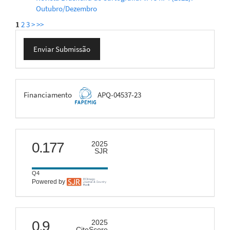
Outubro/Dezembro
1
2
3
>
>>
Enviar
Enviar Submissão
Submissão
FAPEMIG
Financiamento
APQ-04537-23
scimago
0.177
2025
SJR
Q4
Powered by
citescore
0.9
2025
CiteScore