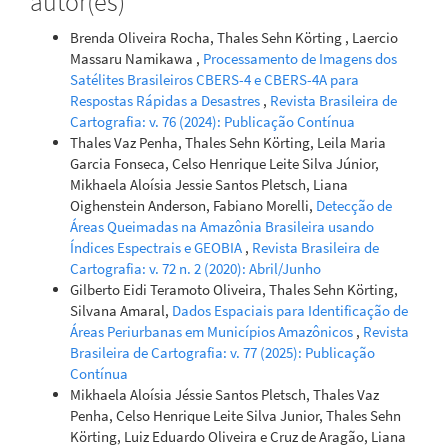
autor(es)
Brenda Oliveira Rocha, Thales Sehn Körting , Laercio
Massaru Namikawa ,
Processamento de Imagens dos
Satélites Brasileiros CBERS-4 e CBERS-4A para
Respostas Rápidas a Desastres
,
Revista Brasileira de
Cartografia: v. 76 (2024): Publicação Contínua
Thales Vaz Penha, Thales Sehn Körting, Leila Maria
Garcia Fonseca, Celso Henrique Leite Silva Júnior,
Mikhaela Aloísia Jessie Santos Pletsch, Liana
Oighenstein Anderson, Fabiano Morelli,
Detecção de
Áreas Queimadas na Amazônia Brasileira usando
Índices Espectrais e GEOBIA
,
Revista Brasileira de
Cartografia: v. 72 n. 2 (2020): Abril/Junho
Gilberto Eidi Teramoto Oliveira, Thales Sehn Körting,
Silvana Amaral,
Dados Espaciais para Identificação de
Áreas Periurbanas em Municípios Amazônicos
,
Revista
Brasileira de Cartografia: v. 77 (2025): Publicação
Contínua
Mikhaela Aloísia Jéssie Santos Pletsch, Thales Vaz
Penha, Celso Henrique Leite Silva Junior, Thales Sehn
Körting, Luiz Eduardo Oliveira e Cruz de Aragão, Liana