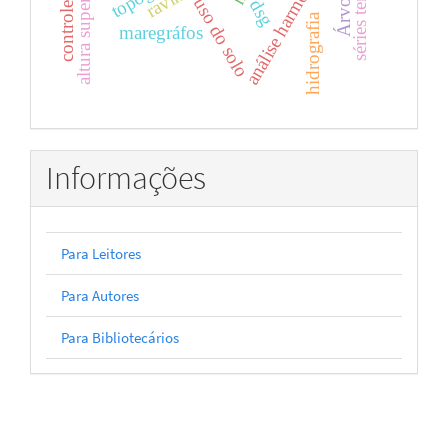
séries temporais
análise harmônica
uso do solo
dsg
hidrografia
maregráfos
Informações
Para Leitores
Para Autores
Para Bibliotecários