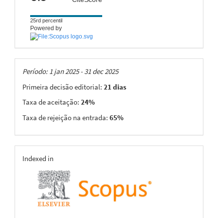
25rd percentil
Powered by
Taxas
Período: 1 jan 2025 - 31 dec 2025
Primeira decisão editorial:
21 dias
Taxa de aceitação:
24%
Taxa de rejeição na entrada:
65%
indexing
Indexed in