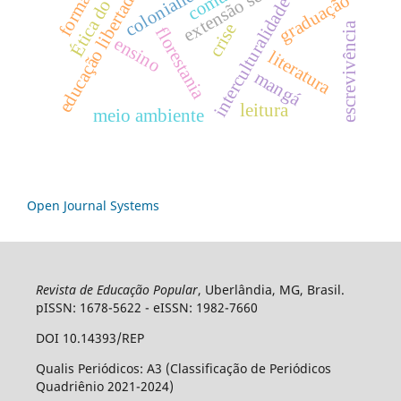
educação libertadora
graduação
interculturalidade
crise
escrevivência
florestania
ensino
literatura
mangá
leitura
meio ambiente
Open Journal Systems
Revista de Educação Popular
, Uberlândia, MG, Brasil.
pISSN: 1678-5622 - eISSN: 1982-7660
DOI 10.14393/REP
Qualis Periódicos: A3 (Classificação de Periódicos
Quadriênio 2021-2024)