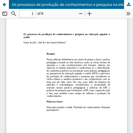
Os processos de produção de conhecimentos e pesquisa na educação popular e saúde