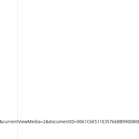
&currentViewMedia=2&documentID=0061C6E511E35766BB990080E