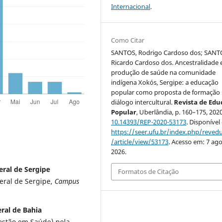
Internacional
.
Como Citar
SANTOS, Rodrigo Cardoso dos; SANT
Ricardo Cardoso dos. Ancestralidade 
produção de saúde na comunidade
indígena Xokós, Sergipe: a educação
popular como proposta de formação 
diálogo intercultural.
Revista de Ed
Popular
, Uberlândia, p. 160–175, 202
10.14393/REP-2020-53173
. Disponível
https://seer.ufu.br/index.php/reve
/article/view/53173
. Acesso em: 7 ago
2026.
ral de Sergipe
Formatos de Citação
eral de Sergipe,
Campus
ral de Bahia
estão em Saúde) pela