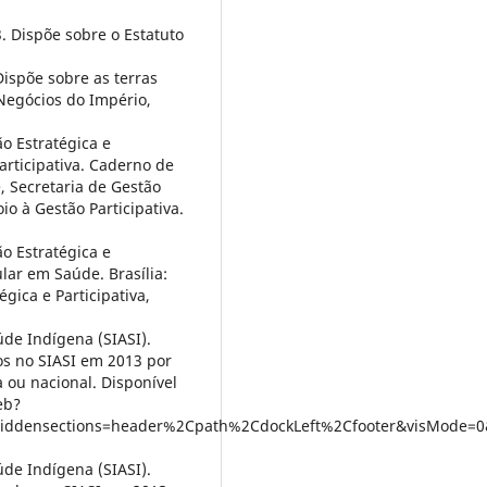
. Dispõe sobre o Estatuto
Dispõe sobre as terras
 Negócios do Império,
ão Estratégica e
articipativa. Caderno de
, Secretaria de Gestão
io à Gestão Participativa.
ão Estratégica e
ular em Saúde. Brasília:
gica e Participativa,
de Indígena (SIASI).
os no SIASI em 2013 por
 ou nacional. Disponível
eb?
iddensections=header%2Cpath%2CdockLeft%2Cfooter&visMode=0
de Indígena (SIASI).