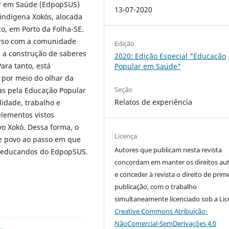
r em Saúde (EdpopSUS)
13-07-2020
indígena Xokós, alocada
co, em Porto da Folha-SE.
curso com a comunidade
Edição
a a construção de saberes
2020: Edição Especial "Educação
ara tanto, está
Popular em Saúde"
 por meio do olhar da
Seção
tas pela Educação Popular
Relatos de experiência
lidade, trabalho e
elementos vistos
o Xokó. Dessa forma, o
Licença
se povo ao passo em que
Autores que publicam nesta revista
os educandos do EdpopSUS.
concordam em manter os direitos aut
e conceder à revista o direito de prim
publicação, com o trabalho
simultaneamente licenciado sob a Li
Creative Commons Atribuição-
NãoComercial-SemDerivações 4.0