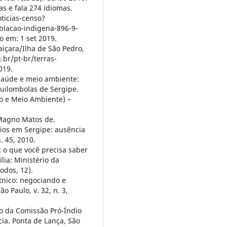
as e fala 274 idiomas.
ticias-censo?
lacao-indigena-896-9-
o em: 1 set 2019.
çara/Ilha de São Pedro,
.br/pt-br/terras-
019.
 saúde e meio ambiente:
uilombolas de Sergipe.
o e Meio Ambiente) –
 Magno Matos de.
dios em Sergipe: ausência
n. 45, 2010.
 o que você precisa saber
lia: Ministério da
odos, 12).
nico: negociando e
o Paulo, v. 32, n. 3,
o da Comissão Pró-Índio
cia. Ponta de Lança, São