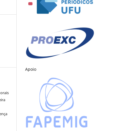
Apoio
orais
eira
cença