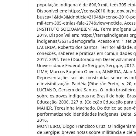
população indígena é de 896,9 mil, tem 305 etni
Disponível em: https://censo2010.ibge.gov.br/no
busca=1&id=3&idnoticia=2194&t=censo-2010-pob
mil-tem-305-etnias-fala-274&view=noticia. Acess
INSTITUTO SOCIOAMBIENTAL. Terra Indígena Cai
2019. Disponível em: https://terrasindigenas.org
indigenas/3631#demografia. Acesso em: 1 set 2
LACERDA, Roberto dos Santos. Territorialidade,
conexões, saberes e práticas em comunidades q
2017. 249f. Tese (Doutorado em Desenvolviment
Universidade Federal de Sergipe, Sergipe, 2017.
LIMA, Marcus Eugênio Oliveira; ALMEIDA, Alan
Representações sociais construídas sobre os ín
e invisibilização. Paidéia (Ribeirão Preto), v. 20, 
LUCIANO, Gersem dos Santos. O índio brasileiro:
sobre os povos indígenas no Brasil de hoje. Brasí
Educação, 2006. 227 p. (Coleção Educação para t
MAHER, Terezinha Machado. Do étnico ao pan-ét
performatizando identidades indígenas. Delta, Sã
2016.
MONTEIRO, Diogo Francisco Cruz. O indigenism
de Sergipe: breves notas sobre militância e ciên