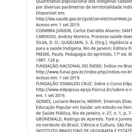
Quantitativo populacional dos indígenas cadast
por diversos parâmetros de territorialidade ind
Disponível em:
http://dw.saude.gov.br/gsid/servlet/mstrWeb
Acesso em: 1 set 2019.
COIMBRA JUNIOR, Carlos Everaldo Alvares; SANT
CARDOSO, Andrey Moreira. Processo saúde-doenç
SILVA, D. O.; GUGELMIN, S. Â. (Org.). Vigilância 
para a saúde Indígena. Rio de Janeiro: Editora Fi
FREIRE, Paulo. Pedagogia do oprimido. 17ª ed. Ri
1987. 128 p.
FUNDAÇÃO NACIONAL DO ÍNDIO. Índios no Brasil
http://www.funai.gov.br/index.php/indios-no-bra
Acesso em: 1 set 2019.
FUNDAÇÃO OSWALDO CRUZ. Sobre o Curso Edpop
http://www.edpopsus.epsjv.fiocruz.br/sobre-o-
em: 1 set 2019.
GOMES, Luciano Bezerra; MERHY, Emerson Elia
Educação Popular em Saúde: um estudo na litera
de Saúde Pública, Rio de Janeiro, v. 27, n. 1, p. 7
GRÜNEWALD, Rodrigo de Azeredo. Toré e Jurem
no nordeste do Brasil. Ciência e Cultura, São Paul
INSTITUTO BRASILEIRO DE GEOGRAFIA E ESTATÍS