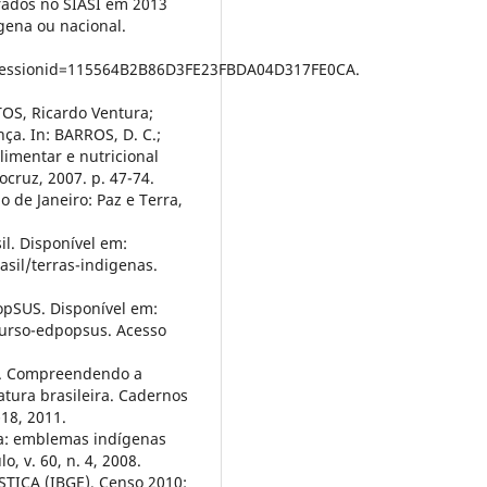
rados no SIASI em 2013
ígena ou nacional.
;jsessionid=115564B2B86D3FE23FBDA04D317FE0CA.
OS, Ricardo Ventura;
a. In: BARROS, D. C.;
alimentar e nutricional
ocruz, 2007. p. 47-74.
o de Janeiro: Paz e Terra,
. Disponível em:
sil/terras-indigenas.
SUS. Disponível em:
curso-edpopsus. Acesso
s. Compreendendo a
tura brasileira. Cadernos
-18, 2011.
a: emblemas indígenas
o, v. 60, n. 4, 2008.
TICA (IBGE). Censo 2010: