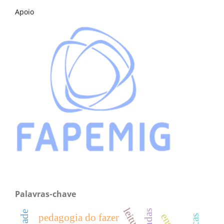
Apoio
Palavras-chave
leitura
lendas
pedagogia do fazer