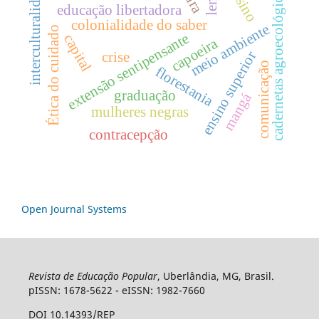
interculturalidade
ensino
cadernetas agroecológicas
educação libertadora
colonialidade do saber
meio ambiente
Ética do cuidado
extensão sentipensante
capital
capoeira
ensino superior
crise
comunicação
florestania
graduação
mangá
mulheres negras
contracepção
Open Journal Systems
Revista de Educação Popular
, Uberlândia, MG, Brasil.
pISSN: 1678-5622 - eISSN: 1982-7660
DOI 10.14393/REP