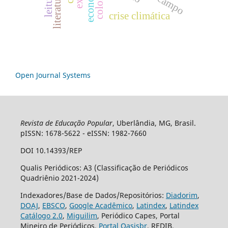
leitura
literatura
crise climática
Open Journal Systems
Revista de Educação Popular
, Uberlândia, MG, Brasil.
pISSN: 1678-5622 - eISSN: 1982-7660
DOI 10.14393/REP
Qualis Periódicos: A3 (Classificação de Periódicos
Quadriênio 2021-2024)
Indexadores/Base de Dados/Repositórios:
Diadorim
,
DOAJ
,
EBSCO
,
Google Acadêmico
,
Latindex
,
Latindex
Catálogo 2.0
,
Miguilim
, Periódico Capes, Portal
Mineiro de Periódicos,
Portal Oasisbr
, REDIB.