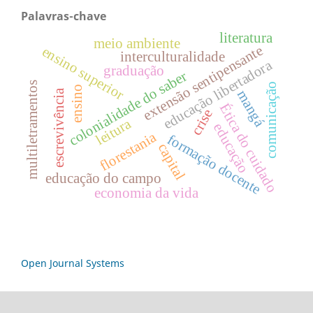
Palavras-chave
literatura
meio ambiente
extensão sentipensante
ensino superior
interculturalidade
educação libertadora
graduação
colonialidade do saber
multiletramentos
comunicação
ensino
escrevivência
mangá
Ética do cuidado
crise
leitura
educação
florestania
formação docente
capital
educação do campo
economia da vida
Open Journal Systems