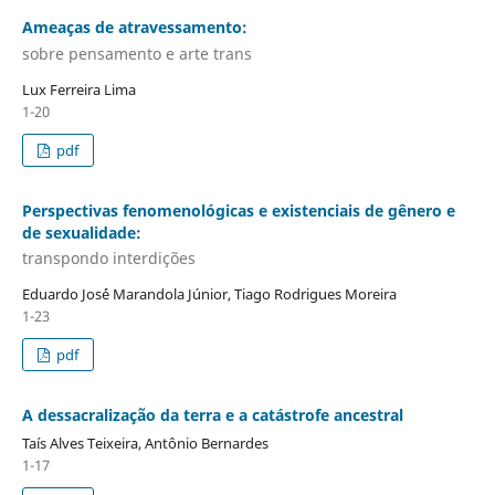
Ameaças de atravessamento:
sobre pensamento e arte trans
Lux Ferreira Lima
1-20
pdf
Perspectivas fenomenológicas e existenciais de gênero e
de sexualidade:
transpondo interdições
Eduardo Jos´é Marandola Júnior, Tiago Rodrigues Moreira
1-23
pdf
A dessacralização da terra e a catástrofe ancestral
Taís Alves Teixeira, Antônio Bernardes
1-17