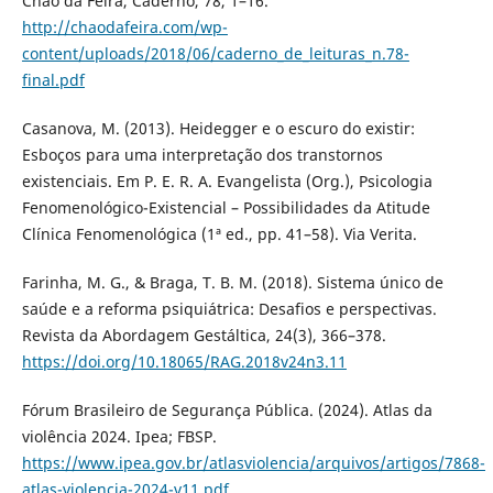
Chão da Feira, Caderno, 78, 1–16.
http://chaodafeira.com/wp-
content/uploads/2018/06/caderno_de_leituras_n.78-
final.pdf
Casanova, M. (2013). Heidegger e o escuro do existir:
Esboços para uma interpretação dos transtornos
existenciais. Em P. E. R. A. Evangelista (Org.), Psicologia
Fenomenológico-Existencial – Possibilidades da Atitude
Clínica Fenomenológica (1ª ed., pp. 41–58). Via Verita.
Farinha, M. G., & Braga, T. B. M. (2018). Sistema único de
saúde e a reforma psiquiátrica: Desafios e perspectivas.
Revista da Abordagem Gestáltica, 24(3), 366–378.
https://doi.org/10.18065/RAG.2018v24n3.11
Fórum Brasileiro de Segurança Pública. (2024). Atlas da
violência 2024. Ipea; FBSP.
https://www.ipea.gov.br/atlasviolencia/arquivos/artigos/7868-
atlas-violencia-2024-v11.pdf