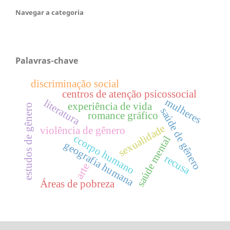
Navegar a categoria
Palavras-chave
discriminação social
centros de atenção psicossocial
mulheres
literatura
experiência de vida
estudos de gênero
saúde de gênero
romance gráfico
sexualidade
violência de gênero
ccorpo humano
saúde mental
geografia humana
recusa
arte
Áreas de pobreza