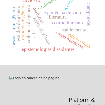
feminismo
covid-19
recusa
sexualidade
estudos de gênero
violência de gênero
estudos de gênero
mulheres
pessoas transgênero
experiência de vida
literatura
saúde de gênero
ccorpo humano
saúde mental
corpo humanon
arte
estudos trans
epistemologias dissidentes