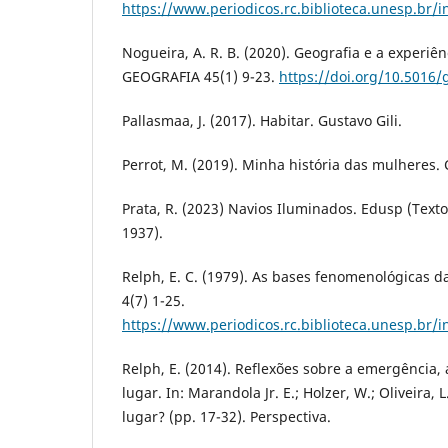
https://www.periodicos.rc.biblioteca.unesp.br/
Nogueira, A. R. B. (2020). Geografia e a experiê
GEOGRAFIA 45(1) 9-23.
https://doi.org/10.5016/
Pallasmaa, J. (2017). Habitar. Gustavo Gili.
Perrot, M. (2019). Minha história das mulheres. 
Prata, R. (2023) Navios Iluminados. Edusp (Text
1937).
Relph, E. C. (1979). As bases fenomenológicas d
4(7) 1-25.
https://www.periodicos.rc.biblioteca.unesp.br/
Relph, E. (2014). Reflexões sobre a emergência,
lugar. In: Marandola Jr. E.; Holzer, W.; Oliveira, 
lugar? (pp. 17-32). Perspectiva.