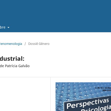
obre
e Fenomenologia
/
Dossiê Gênero
ustrial:
de Patrícia Galvão