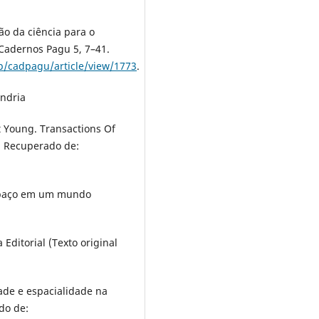
ão da ciência para o
 Cadernos Pagu 5, 7–41.
hp/cadpagu/article/view/1773
.
andria
tt Young. Transactions Of
2. Recuperado de:
 espaço em um mundo
 Editorial (Texto original
idade e espacialidade na
do de: