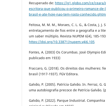
Recuperado de:
https://g1.globo.com/ce/ceara/
escritora-que-publicou-o-primeiro-romance-de-li
brasil-e-ate-hoje-nao-tem-rosto-conhecido.ghtm
Feitosa, M. M. M., Moraes, C. L. G., & Costa, J. J. 
entrelaçamento de fios entre a geografia e a lit
um saber múltiplo. Revista NUPEM 6(4), 185-193
https://doi.org/10.33871/nupem.v4i6.105
Fontes, A. (2003) Os Corumbas. José Olympio Edit
publicado em 1933)
Fraccaro, G. (2018). Os direitos das mulheres: f
brasil (1917-1937). FGV Editora.
Galvão, P. (2005). Patrícia Galvão. In. Ferraz, G. 
uma autobiografia precoce de Patrícia Galvão. (p
Galvão, P. (2022). Parque Industrial. Companhia 