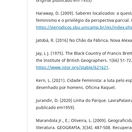
original publicado em 1933)
Haraway, D. (2009). Saberes localizados: a quest
feminismo e o privilégio da perspectiva parcial.
https://periodicos.sbu.unicamp.br/ojs/index.p
Jatobá, R. (2016) No Chão da Fábrica. Nova Alex
Jay, L J. (1975). The Black Country of Francis Bre
the Institute of British Geographers. 1(66) 51-7
https://www.jstor.org/stable/621621
.
Kern, L. (2021). Cidade Feminista: a luta pelo
desenhado por homens. Oficina Raquel.
Jurandir, D. (2020) Linha do Parque. LavraPalavra
publicado em1959).
Marandola Jr., E.; Oliveira, L. (2009). Geografic
literatura. GEOGRAFIA, 3(34). 487-508. Recupera