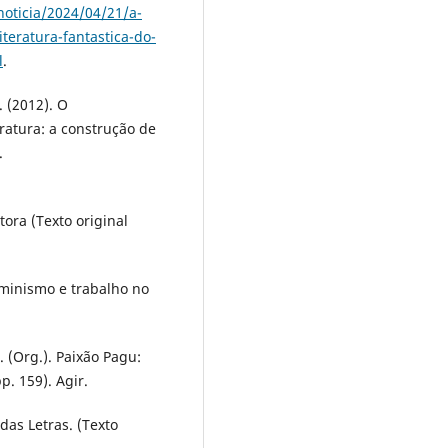
noticia/2024/04/21/a-
teratura-fantastica-do-
l
.
S. (2012). O
eratura: a construção de
.
ora (Texto original
eminismo e trabalho no
G. (Org.). Paixão Pagu:
p. 159). Agir.
das Letras. (Texto