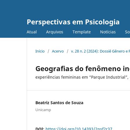
Perspectivas em Psicologia
Atual
Arquivos
Template
Notícias
S
Início
/
Acervo
/
v. 28 n. 2 (2024): Dossiê Gênero 
Geografias do fenômeno ind
experiências femininas em “Parque Industrial”, 
Beatriz Santos de Souza
Unicamp
DOI:
https://doi.org/10.14393/2nsf2r37