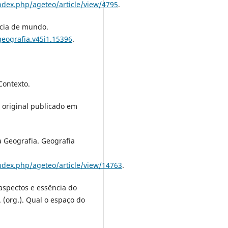
index.php/ageteo/article/view/4795
.
ncia de mundo.
geografia.v45i1.15396
.
Contexto.
o original publicado em
a Geografia. Geografia
index.php/ageteo/article/view/14763
.
 aspectos e essência do
L. (org.). Qual o espaço do