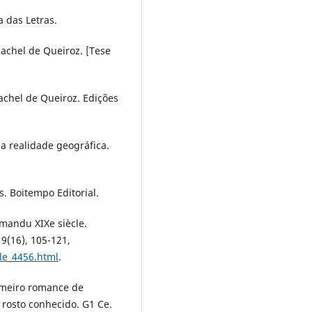
 das Letras.
Rachel de Queiroz. [Tese
Rachel de Queiroz. Edições
da realidade geográfica.
s. Boitempo Editorial.
romandu XIXe siècle.
9(16), 105-121,
cle_4456.html
.
rimeiro romance de
m rosto conhecido. G1 Ce.