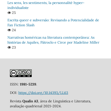
Les sens, les sentiments, la personnalité hyper-
individualiste
25
Escrita queer e subversão: Revisando a Potencialidade de
Fan Fiction Slash
24
Narrativas homéricas na literatura contemporânea: As
histórias de Aquiles, Pátroclo e Circe por Madeline Miller
23
ISSN:
1981-5239
.
DOI:
https://doi.org/10.14393/LL63
Revista
Qualis A3
, área de Linguística e Literatura,
avaliação quadrienal 2021-2024.