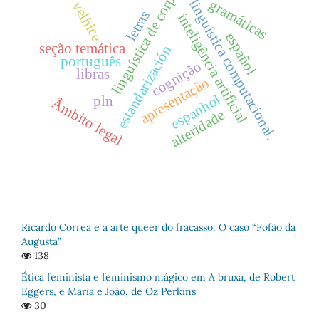
linguística de corpus
linguística computacional.
gramáticas
velhice
letras
inteligência artificial
español
seção temática
estandarización
português
cognição
libras
apresentação
espanhol
pln
Âmbito legal
alteridade
Ricardo Correa e a arte queer do fracasso: O caso “Fofão da
Augusta”
138
Ética feminista e feminismo mágico em A bruxa, de Robert
Eggers, e Maria e João, de Oz Perkins
30