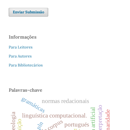
Enviar Submissão
Informações
Para Leitores
Para Autores
Para Bibliotecários
Palavras-chave
gramáticas
normas redacionais
fraseologia
linguística computacional.
cognição
pln
portugués