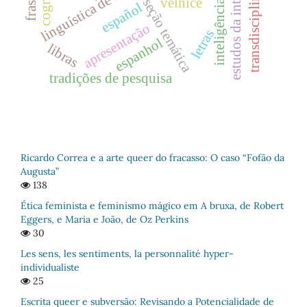
estudos da interpretação
inteligência artificial
transdisciplinaridade
linguística de corpus
velhice
seção temática
español
apresentação
letras
espanhol
libras
tradições de pesquisa
Ricardo Correa e a arte queer do fracasso: O caso “Fofão da
Augusta”
138
Ética feminista e feminismo mágico em A bruxa, de Robert
Eggers, e Maria e João, de Oz Perkins
30
Les sens, les sentiments, la personnalité hyper-
individualiste
25
Escrita queer e subversão: Revisando a Potencialidade de