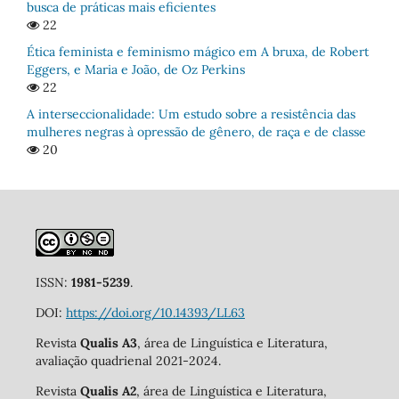
busca de práticas mais eficientes
22
Ética feminista e feminismo mágico em A bruxa, de Robert
Eggers, e Maria e João, de Oz Perkins
22
A interseccionalidade: Um estudo sobre a resistência das
mulheres negras à opressão de gênero, de raça e de classe
20
ISSN:
1981-5239
.
DOI:
https://doi.org/10.14393/LL63
Revista
Qualis A3
, área de Linguística e Literatura,
avaliação quadrienal 2021-2024.
Revista
Qualis A2
, área de Linguística e Literatura,