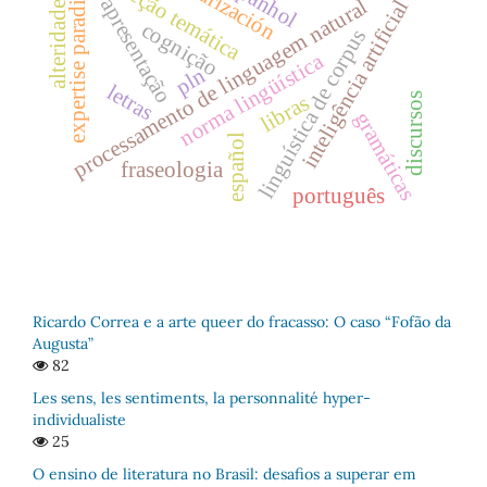
expertise paradigmas
espanhol
seção temática
apresentação
processamento de linguagem natural
inteligência artificial
alteridade
cognição
linguística de corpus
norma lingüística
pln
letras
discursos
libras
gramáticas
español
fraseologia
português
Ricardo Correa e a arte queer do fracasso: O caso “Fofão da
Augusta”
82
Les sens, les sentiments, la personnalité hyper-
individualiste
25
O ensino de literatura no Brasil: desafios a superar em