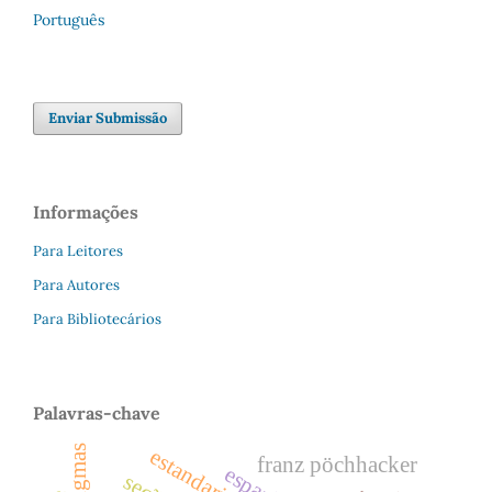
Português
Enviar Submissão
Informações
Para Leitores
Para Autores
Para Bibliotecários
Palavras-chave
estandarización
franz pöchhacker