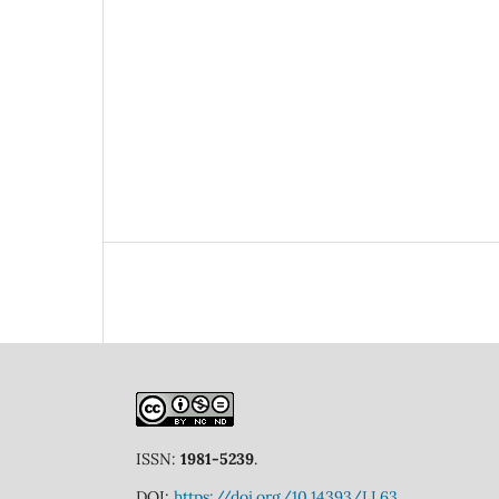
ISSN:
1981-5239
.
DOI:
https://doi.org/10.14393/LL63