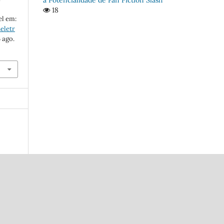
18
el em:
eletr
 ago.