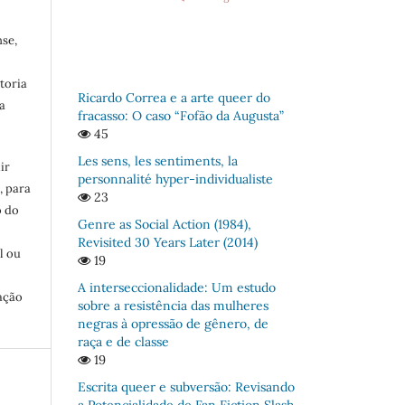
se,
toria
Ricardo Correa e a arte queer do
a
fracasso: O caso “Fofão da Augusta”
45
Les sens, les sentiments, la
ir
personnalité hyper-individualiste
, para
23
o do
Genre as Social Action (1984),
:
Revisited 30 Years Later (2014)
l ou
19
A interseccionalidade: Um estudo
ação
sobre a resistência das mulheres
negras à opressão de gênero, de
raça e de classe
19
Escrita queer e subversão: Revisando
a
a Potencialidade de Fan Fiction Slash